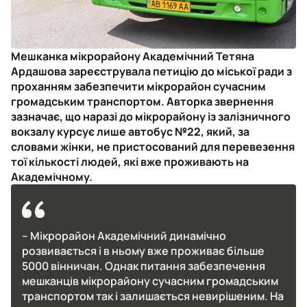
Мешканка мікрорайону Академічний Тетяна
Ардашова зареєструвала петицію до міської ради з
проханням забезпечити мікрорайон сучасним
громадським транспортом. Авторка звернення
зазначає, що наразі до мікрорайону із залізничного
вокзалу курсує лише автобус №22, який, за
словами жінки, не пристосований для перевезення
тої кількості людей, які вже проживають на
Академічному.
–
Мікрорайон Академічний динамічно
розвивається і в ньому вже проживає більше
5000 вінничан. Однак питання забезпечення
мешканців мікрорайону сучасним громадським
транспортом так і залишається невирішеним. На