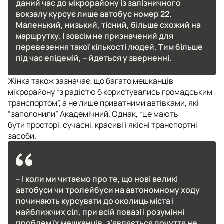
даний час до мікрорайону із залізничного
вокзалу курсує лише автобус номер 22.
Маленький, низький, тісний, більше схожий на
маршрутку. І зовсім не призначений для
перевезення такої кількості людей. Тим більше
під час епідемій
, – йдеться у зверненні.
Жінка також зазначає, що багато мешканців
мікрорайону “з радістю б користувались громадським
транспортом”, а не лише приватними автівками, які
“заполонили” Академічний. Однак, “це мають
бути просторі, сучасні, красиві і якісні транспортні
засоби.
–
І коли ми читаємо про те, що нові великі
автобуси чи тролейбуси на автономному ходу
починають курсувати до околиць міста і
найближчих сіл, при всій повазі і розумінні
проблем їх мешканців, з’являється почуття не