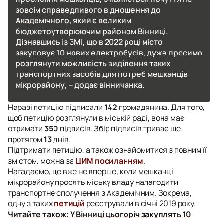
зовсім справедливого відношення до
Академічного, який є великим
бюджетоутворюючим районом Вінниці.
Дізнавшись із ЗМІ, що в 2022 році місто
закуповує 10 нових електробусів, дуже просимо
розглянути можливість виділення таких
транспортних засобів для потреб мешканців
мікрорайону
, – додає вінничанка.
Наразі петицію підписали
142
громадянина. Для того,
щоб петицію розглянули в міській раді, вона має
отримати
350
підписів. Збір підписів триває ще
протягом
13
днів.
Підтримати петицію, а також ознайомитися з повним її
змістом, можна за
ЦИМ посиланням
.
Нагадаємо, це вже не вперше, коли мешканці
мікрорайону просять міську владу налагодити
транспортне сполучення з Академічним. Зокрема,
одну з таких
петицій
реєстрували в січні 2019 року.
Читайте також:
У Вінниці цьогоріч закуплять 10