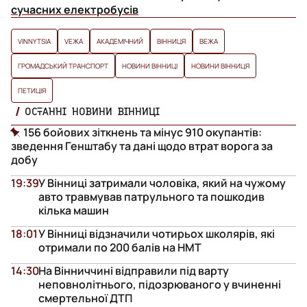
сучасних електробусів
VINNYTSIA
VЕЖА
АКАДЕМІЧНИЙ
ВІННИЦЯ
ВЕЖА
ГРОМАДСЬКИЙ ТРАНСПОРТ
НОВИНИ ВІННИЦІ
НОВИНИ ВІННИЦЯ
ПЕТИЦІЯ
ОСТАННІ НОВИНИ ВІННИЦІ
156 бойових зіткнень та мінус 910 окупантів:
зведення Генштабу та дані щодо втрат ворога за
добу
19:39
У Вінниці затримали чоловіка, який на чужому
авто травмував патрульного та пошкодив
кілька машин
18:01
У Вінниці відзначили чотирьох школярів, які
отримали по 200 балів на НМТ
14:30
На Вінниччині відправили під варту
неповнолітнього, підозрюваного у вчиненні
смертельної ДТП