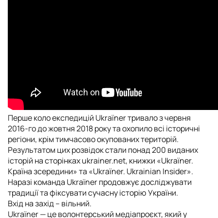
Перше коло експедицій Ukraїner тривало з червня
2016-го до жовтня 2018 року та охопило всі історичні
регіони, крім тимчасово окупованих територій.
Результатом цих розвідок стали понад 200 виданих
історій на сторінках ukrainer.net, книжки «Ukraїner.
Країна зсередини» та «Ukraïner. Ukrainian Insider».
Наразі команда Ukraїner продовжує досліджувати
традиції та фіксувати сучасну історію України.
Вхід на захід – вільний.
Ukraїner — це волонтерський медіапроєкт, який у