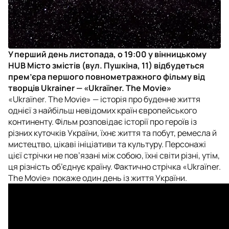
У перший день листопада, о 19:00 у вінницькому
HUB Місто змістів (вул. Пушкіна, 11) відбудеться
прем’єра першого повнометражного фільму від
творців Ukrainer — «Ukraïner. The Movie»
«Ukraïner. The Movie» — історія про буденне життя
однієї з найбільш невідомих країн європейського
континенту. Фільм розповідає історії про героїв із
різних куточків України, їхнє життя та побут, ремесла й
мистецтво, цікаві ініціативи та культуру. Персонажі
цієї стрічки не пов’язані між собою, їхні світи різні, утім,
ця різність об’єднує країну. Фактично стрічка «Ukraïner.
The Movie» покаже один день із життя України.