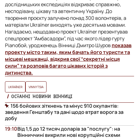
дослідницьких експедиціях відкриває справжню,
несподівану, цікаву та автентичну Україну. До
творення проєкту залучено понад 300 волонтерів, а
матеріали Ukraїner виходять уже десятьма мовами.
Нагадаємо, нещодавно проект Ukraїner презентував
спецпроект “Амбасадори”, під час якого лідер гурту
Pianoбой, уродженець Вінниці Дмитро Шуров
показав
проекту місто таким, яким бачать його туристи та
місцеві мешканці, відкрив свої “секретні місця
сили” та розповів багато цікавих історій з
дитинства.
UKRAЇNER
VINNYTSIA
ОСТАННІ НОВИНИ ВІННИЦІ
156 бойових зіткнень та мінус 910 окупантів:
зведення Генштабу та дані щодо втрат ворога за
добу
19:10
Від 1,5 до 12 тисяч доларів за "послугу": на
Вінниччині викрили нові корупційні схеми