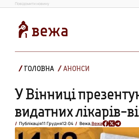
Повідомити новину
ГОЛОВНА
АНОНСИ
У Вінниці презенту
видатних лікарів-в
Публікація
11 Грудня
12:04
Вежа,
Вежа