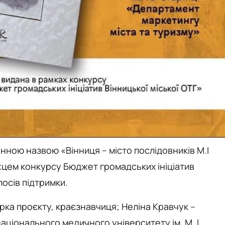
нною назвою «Вінниця – місто послідовників М.І
жцем конкурсу Бюджет громадських ініціатив
лосів підтримки.
ка проєкту, краєзнавчиця; Неліна Кравчук –
аціонального медичного університету ім. М. І.