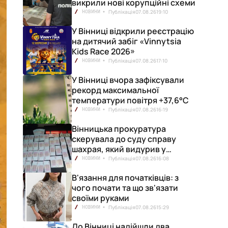
викрили нові корупційні схеми
Публікація
07.08.26
19:10
НОВИНИ
У Вінниці відкрили реєстрацію
на дитячий забіг «Vinnytsia
Kids Race 2026»
Публікація
07.08.26
17:10
НОВИНИ
У Вінниці вчора зафіксували
рекорд максимальної
температури повітря +37,6°С
Публікація
07.08.26
16:19
НОВИНИ
Вінницька прокуратура
скерувала до суду справу
шахрая, який видурив у
вінничанки 154 тисячі гривень
Публікація
07.08.26
16:08
НОВИНИ
В'язання для початківців: з
чого почати та що зв'язати
своїми руками
Публікація
07.08.26
15:29
НОВИНИ
До Вінниці надійшли два