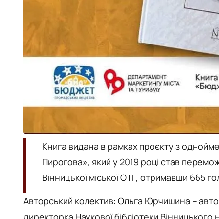
Книга видана в рамках проєкту з однойме
Пирогова», який у 2019 році став перемо
Вінницької міської ОТГ, отримавши 665 го
Авторський колектив: Ольга Юрчишина – автор
директорка Наукової бібліотеки Вінницького н