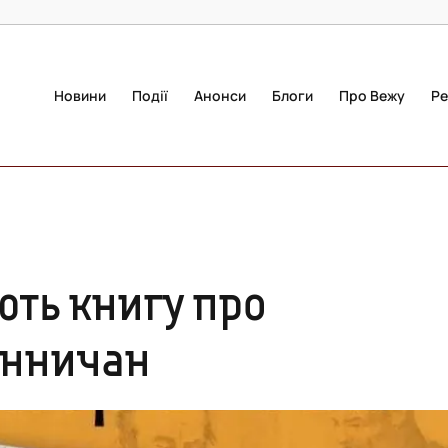
Новини
Події
Анонси
Блоги
Про Вежу
Ре
ють книгу про
інничан