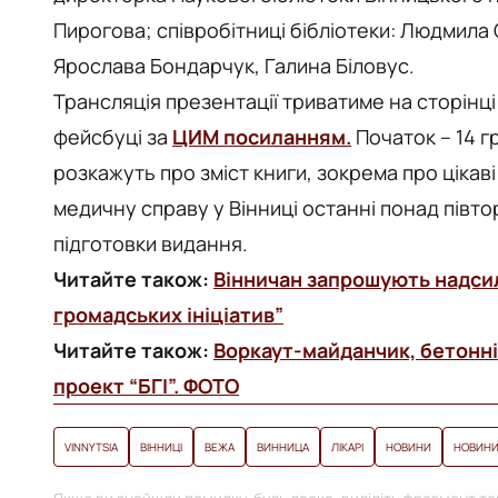
Пирогова; співробітниці бібліотеки: Людмила
Ярослава Бондарчук, Галина Біловус.
Трансляція презентації триватиме на сторінц
фейсбуці за
ЦИМ посиланням.
Початок – 14 г
розкажуть про зміст книги, зокрема про цікаві
медичну справу у Вінниці останні понад півто
підготовки видання.
Читайте також:
Вінничан запрошують надси
громадських ініціатив”
Читайте також:
Воркаут-майданчик, бетонні
проект “БГІ”. ФОТО
VINNYTSIA
ВІННИЦІ
ВЕЖА
ВИННИЦА
ЛІКАРІ
НОВИНИ
НОВИНИ