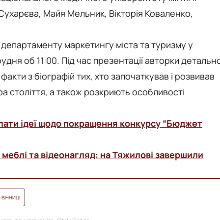
 Сухарєва, Майя Мельник, Вікторія Коваленко,
і департаменту маркетингу міста та туризму у
рудня об 11:00. Під час презентації авторки детальн
 факти з біографій тих, хто започаткував і розвивав
ра століття, а також розкриють особливості
лати ідеї щодо покращення конкурсу “Бюджет
 меблі та відеонагляд: на Тяжилові завершили
 ВІННИЦІ