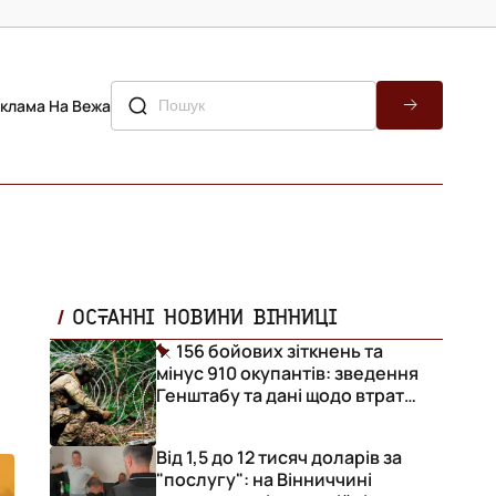
клама На Вежа
ОСТАННІ НОВИНИ ВІННИЦІ
156 бойових зіткнень та
мінус 910 окупантів: зведення
Генштабу та дані щодо втрат
ворога за добу
Від 1,5 до 12 тисяч доларів за
"послугу": на Вінниччині