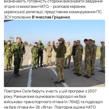
визначають готовність сторони виконувати завдання
згідно із вимогами НАТО, – розповів керівник
української делегації, представник командування ПС
ЗСУ полковник
В’ячеслав Гріщенко
.
Повітряні Сили беруть участь у цій програмі з 2007
року. Раніше вже оцінювали підрозділ на базі
військово-транспортного літака Іл-76МД та підрозділ
на базі літака Ан-26 «Віта». Повторна оцінка НАТО