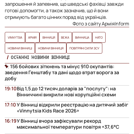
запрошення й запевнив, що шведські фахівці завжди
готові допомогти, а також зазначив, що й вони
отримують багато цінних порад від українців.
Фото з сайту АрміяInform
VINNYTSIA
АРМІЯ
ВІННИЦЯ
ВЕЖА
ВИННИЦА
НАТО
НОВИНИ ВІННИЦІ
НОВИНИ ВІННИЦЯ
ПОВІТРЯНІ СИЛИ ЗСУ
ОСТАННІ НОВИНИ ВІННИЦІ
156 бойових зіткнень та мінус 910 окупантів:
зведення Генштабу та дані щодо втрат ворога за
добу
19:10
Від 1,5 до 12 тисяч доларів за "послугу": на
Вінниччині викрили нові корупційні схеми
17:10
У Вінниці відкрили реєстрацію на дитячий забіг
«Vinnytsia Kids Race 2026»
16:19
У Вінниці вчора зафіксували рекорд
максимальної температури повітря +37,6°С