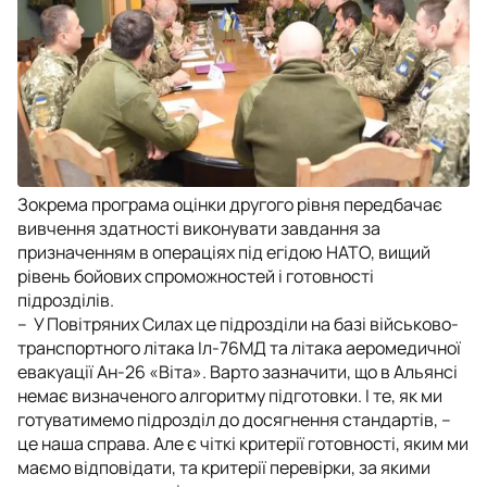
Зокрема програма оцінки другого рівня передбачає
вивчення здатності виконувати завдання за
призначенням в операціях під егідою НАТО, вищий
рівень бойових спроможностей і готовності
підрозділів.
– У Повітряних Силах це підрозділи на базі військово-
транспортного літака Іл-76МД та літака аеромедичної
евакуації Ан-26 «Віта». Варто зазначити, що в Альянсі
немає визначеного алгоритму підготовки. І те, як ми
готуватимемо підрозділ до досягнення стандартів, –
це наша справа. Але є чіткі критерії готовності, яким ми
маємо відповідати, та критерії перевірки, за якими