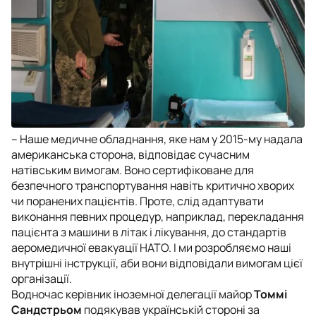
– Наше медичне обладнання, яке нам у 2015-му надала
американська сторона, відповідає сучасним
натівським вимогам. Воно сертифіковане для
безпечного транспортування навіть критично хворих
чи поранених пацієнтів. Проте, слід адаптувати
виконання певних процедур, наприклад, перекладання
пацієнта з машини в літак і лікування, до стандартів
аеромедичної евакуації НАТО. І ми розробляємо наші
внутрішні інструкції, аби вони відповідали вимогам цієї
організації.
Водночас керівник іноземної делегації майор
Томмі
Сандстрьом
подякував українській стороні за