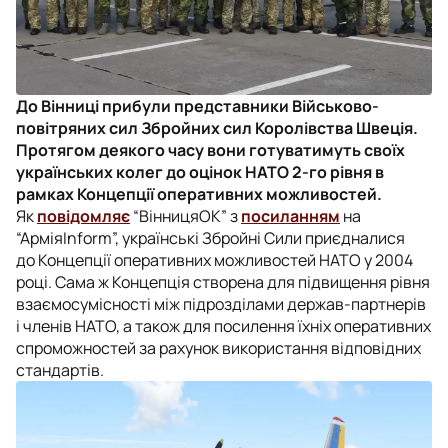
До Вінниці прибули представники Військово-
повітряних сил Збройних сил Королівства Швеція.
Протягом деякого часу вони готуватимуть своїх
українських колег до оцінок НАТО 2-го рівня в
рамках Концепції оперативних можливостей.
Як
повідомляє
“ВінницяОК” з
посиланням
на
“АрміяInform”, українські Збройні Сили приєдналися
до Концепції оперативних можливостей НАТО у 2004
році. Сама ж Концепція створена для підвищення рівня
взаємосумісності між підрозділами держав-партнерів
і членів НАТО, а також для посилення їхніх оперативних
спроможностей за рахунок використання відповідних
стандартів.