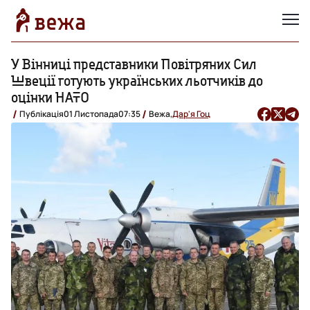
У Вінниці представники Повітряних Сил
Швеції готують українських льотчиків до
оцінки НАТО
Публікація
01 Листопада
07:35
Вежа,
Дар'я Гоц