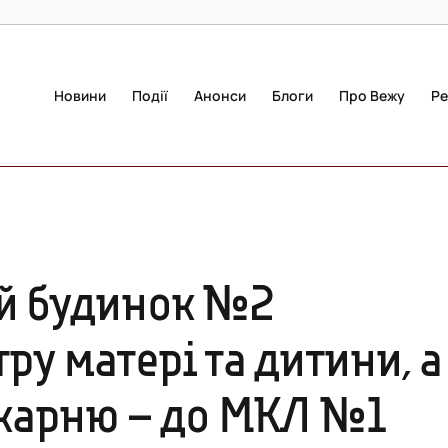
Новини
Події
Анонси
Блоги
Про Вежу
Ре
ий будинок №2
ру матері та дитини, а
ікарню – до МКЛ №1