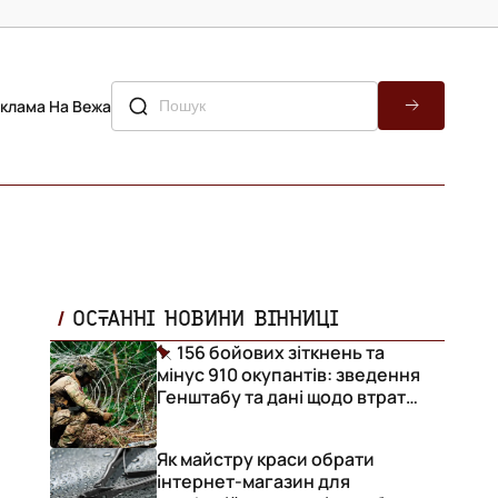
клама На Вежа
ОСТАННІ НОВИНИ ВІННИЦІ
156 бойових зіткнень та
мінус 910 окупантів: зведення
Генштабу та дані щодо втрат
ворога за добу
Як майстру краси обрати
інтернет-магазин для