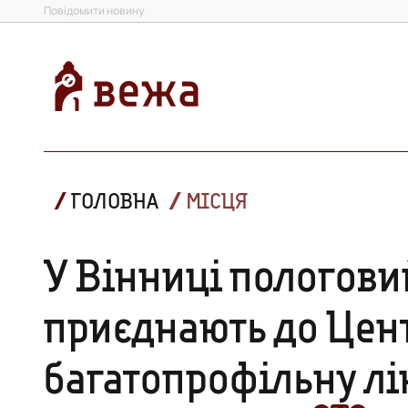
Повідомити новину
ГОЛОВНА
МІСЦЯ
У Вінниці пологов
приєднають до Цент
багатопрофільну л