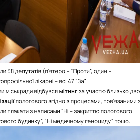
 38 депутатів (п’ятеро – “Проти”, один –
профільної лікарні – всі 47 “За”.
ми міськради відбувся
мітинг
за участю близько дво
зації
пологового згідно з процесами, пов’язаними 
 плакати з написами “Ні – закриттю пологового
огового будинку”, “Ні медичному геноциду” тощо.