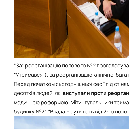
“За” реорганізацію полового №2 проголосували
“Утримався”), за реорганізацію клінічної багато
Перед початком сьогоднішньої сесії під стіна
десятків людей, які
виступали проти реоргані
медичною реформою. Мітингувальники тримали
будинку №2”, “Влада – руки геть від 2-го пол