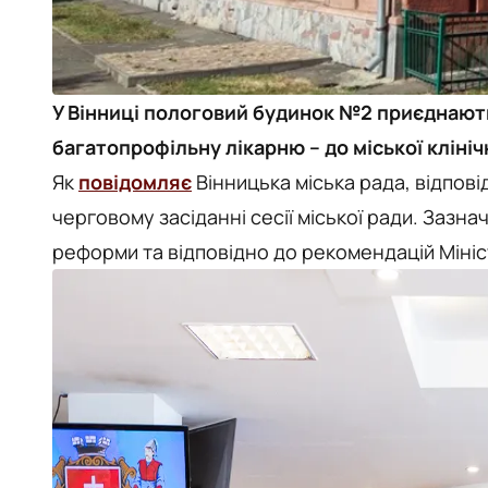
У Вінниці пологовий будинок №2 приєднають
багатопрофільну лікарню – до міської клінічн
Як
повідомляє
Вінницька міська рада, відпові
черговому засіданні сесії міської ради. Зазн
реформи та відповідно до рекомендацій Мініс