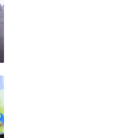
споруд у Сабарові
Публікація
05.08.26
15:59
НОВИНИ
На Вінниччині під час пожежі в
будинку постраждав 75-річний
чоловік
Публікація
05.08.26
15:48
НОВИНИ
Стало відомо про загибель
дев'ятьох захисників з
Вінниччини
Публікація
05.08.26
14:40
НОВИНИ
Приватний будинок, авто,
комбайн, матрац: на Вінниччині
ліквідували кілька пожеж
Публікація
05.08.26
12:50
НОВИНИ
На Вінниччині поліція розшукує
17-річного студента Артура
Фомича
Публікація
05.08.26
11:18
НОВИНИ
Ремонтні роботи комунальних