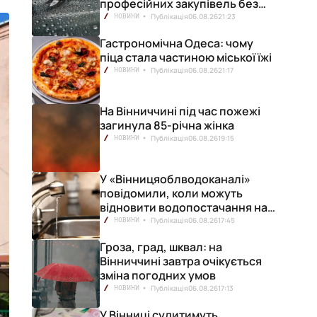
професійних закупівель без
ризику переплат
Публікація
06.08.26
21:23
НОВИНИ
Гастрономічна Одеса: чому
піца стала частиною міської їжі
Публікація
06.08.26
21:17
НОВИНИ
На Вінниччині під час пожежі
загинула 85-річна жінка
Публікація
06.08.26
19:15
НОВИНИ
У «Вінницяоблводоканалі»
повідомили, коли можуть
відновити водопостачання на
лівобережжі міста
Публікація
06.08.26
17:45
НОВИНИ
Гроза, град, шквал: на
Вінниччині завтра очікується
зміна погодних умов
Публікація
06.08.26
17:13
НОВИНИ
У Вінниці судитимуть