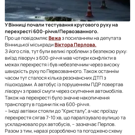
У Вінниці почали тестування кругового руху на
перехресті 600-річчя/Первозванного.
Про це повідомляє
Вежа
з посиланням на депутата
Вінницької міськради
Віктора Перлова.
З його слів, тут були великі проблеми з безпекою руху:
виїзд ліворуч з 600-річчя мав чотири конфлікти в
межах перехрестя і був небезпечним через високу
швидкість руху по Первозванного. Також останнім
часом тут сталося кілька резонансних ДТП з
пішоходами. А автобус із порушенням ПДР повертав
ліворуч з правої смуги через скупчення автомобілів.
Також на перехресті було значне накопичення
транспорту в години пік на 600-річчя.
– Іноді автівки стояли до “Кристалу”, а час проїзду
перехрестя сягав 7-10 хв, що паралізувало вулицю та
ускладнювало рух автобусів, – зазначає Перлов.
Разом з тим, наразі розроблено та погоджено схему