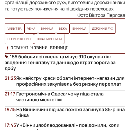
організації дорожнього руху, виготовили дорожні знаки
та готуються пониження на пішохідних переходах.
Фото Віктора Перлова
VINNYTSIA
VЕЖА
ВІННИЦЯ
ВЕЖА
ВИННИЦА
ДОРОЖНІЙ РУХ
НОВИНИ ВІННИЦІ
НОВИНИ ВІННИЦЯ
ОСТАННІ НОВИНИ ВІННИЦІ
156 бойових зіткнень та мінус 910 окупантів:
зведення Генштабу та дані щодо втрат ворога за
добу
21:23
Як майстру краси обрати інтернет-магазин для
професійних закупівель без ризику переплат
21:17
Гастрономічна Одеса: чому піца стала
частиною міської їжі
19:15
На Вінниччині під час пожежі загинула 85-річна
жінка
17:45
У «Вінницяоблводоканалі» повідомили, коли