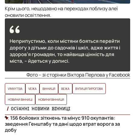
Крім цього, нещодавно на переходах поблизу алеї
оновили освітлення.
Неприпустимо, коли містяни бояться перейти
дорогу з дітьми до садочків і шкіл, адже життя і
здоров’я громадян, то найвища цінність для
міста, – йдеться у дописі.
Фото – зі сторінки Віктора Перлова у Facebook
VINNYTSIA
VЕЖА
ВІННИЦЯ
ВЕЖА
ВУЛИЦЯ ПИРОГОВА
НОВИНИ ВІННИЦІ
НОВИНИ ВІННИЦЯ
ОСТАННІ НОВИНИ ВІННИЦІ
156 бойових зіткнень та мінус 910 окупантів:
зведення Генштабу та дані щодо втрат ворога за
добу