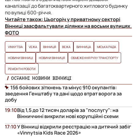
каналізації до багатоквартирного житлового будинку
по вулиці 600-річчя.
Читайте також:
Цьогоріч у приватному секторі
Вінниці заасфальтували ділянки на восьми вулицях.
ФОТО
VINNYTSIA
VЕЖА
ВІННИЦЯ
ВЕЖА
ВИННИЦА
МІСЬКА РАДА
НОВИНИ ВІННИЦІ
НОВИНИ ВІННИЦЯ
ОБМЕЖЕННЯ РУХУ ТРАНСПОРТУ
РЕМОНТНІ РОБОТИ
ОСТАННІ НОВИНИ ВІННИЦІ
156 бойових зіткнень та мінус 910 окупантів:
зведення Генштабу та дані щодо втрат ворога за
добу
19:10
Від 1,5 до 12 тисяч доларів за "послугу": на
Вінниччині викрили нові корупційні схеми
17:10
У Вінниці відкрили реєстрацію на дитячий забіг
«Vinnytsia Kids Race 2026»