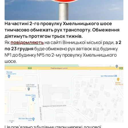
На частині 2-го провулку Хмельницького шосе
тимчасово обмежать рух транспорту. Обмеження
діятимуть протягом трьох тижнів.
Як
повідомляють
на сайті Вінницької міської ради,
з 2
по 23 грудня
буде обмежено рух автівок від будинку
№1 до будинку №5 по 2-му провулку Хмельницького
шосе.
Це пов’язано з будівництвом мережі дощової