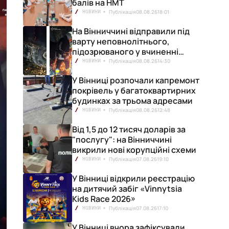
балів на НМТ
Публікація
08.08.26
18:01
НОВИНИ
На Вінниччині відправили під
варту неповнолітнього,
підозрюваного у вчиненні
смертельної ДТП
Публікація
08.08.26
14:30
НОВИНИ
У Вінниці розпочали капремонт
покрівель у багатоквартирних
будинках за трьома адресами
Публікація
08.08.26
12:48
НОВИНИ
Від 1,5 до 12 тисяч доларів за
"послугу": на Вінниччині
викрили нові корупційні схеми
Публікація
07.08.26
19:10
НОВИНИ
У Вінниці відкрили реєстрацію
на дитячий забіг «Vinnytsia
Kids Race 2026»
Публікація
07.08.26
17:10
НОВИНИ
У Вінниці вчора зафіксували