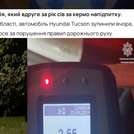
я, який вдруге за рік сів за кермо напідпитку.
області, автомобіль Hyundai Tucson зупинили вчора,
шосе за порушення правил дорожнього руху.