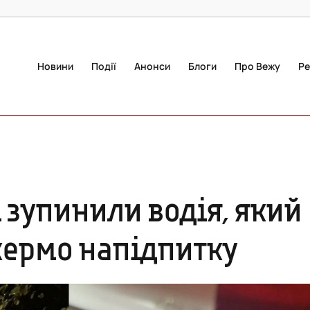
Новини
Події
Анонси
Блоги
Про Вежу
Ре
 зупинили водія, який
а кермо напідпитку