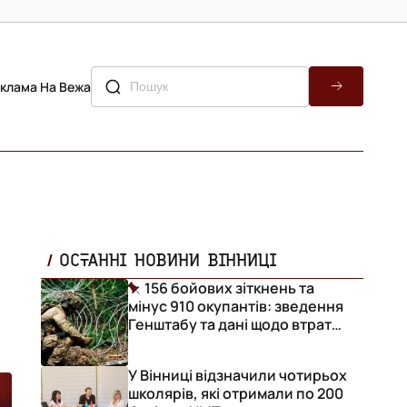
клама На Вежа
ОСТАННІ НОВИНИ ВІННИЦІ
156 бойових зіткнень та
мінус 910 окупантів: зведення
Генштабу та дані щодо втрат
ворога за добу
У Вінниці відзначили чотирьох
школярів, які отримали по 200