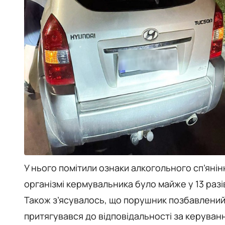
У нього помітили ознаки алкогольного сп’янін
організмі кермувальника було майже у 13 разі
Також з’ясувалось, що порушник позбавлений
притягувався до відповідальності за керування