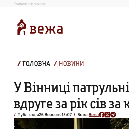
Повідомити новину
ГОЛОВНА
НОВИНИ
У Вінниці патрульні
вдруге за рік сів з
Публікація
26 Вересня
13:07
Вежа,
Вежа