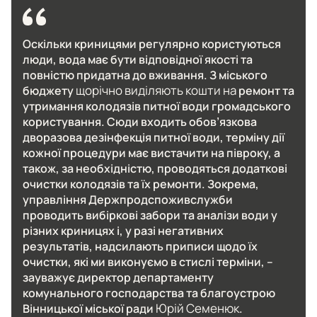
Оскільки криницями регулярно користуються
люди, вода має бути відповідної якості та
повністю придатна до вживання. З міського
щорічно виділяють кошти на
бюджету
ремонт та
утримання колодязів питної води громадського
користування. Сюди входить обов’язкова
дворазова дезінфекція питної води, терміну дії
кожної процедури має вистачити на півроку, а
також, за необхідністю, проводяться додаткові
очистки колодязів та їх ремонти. Зокрема,
управління Держпродспоживслужби
проводить вибіркові забори та аналізи води у
різних криницях і, у разі негативних
результатів, надсилають приписи щодо їх
очистки, які ми виконуємо в стислі терміни, –
зауважує директор департаменту
комунального господарства та благоустрою
Юрій Семенюк
Вінницької міської ради
.