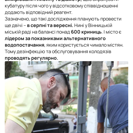
кубатуру після чого у відсотковому співвідношенні
додають відповідний реагент.
Зазначено, що такі дослідження планують провести
ще двічі –
в серпні та вересні.
Нині у Вінницькій
міській раді на балансі понад
600 криниць
. І місто є
лідером за показниками альтернативного
водопостачання
, яким користується чимало містян.
Тому дезінфекцію та обслуговування колодязів
проводять регулярно.