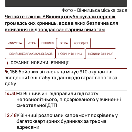
Фото – Вінницька міська рада
Читайте також:
У Вінниці опублікували перелік
громадських криниць, вода в яких безпечна для
вживання і відповідає санітарним вимогам
VINNYTSIA
VЕЖА
ВІННИЦЯ
ВЕЖА
КОЛОДЯЗІ
НОВИЙ ЗНЕЗАРАЖУЮЧИЙ ЗАСІБ
НОВИНИ ВІННИЦІ
НОВИНИ ВІННИЦЯ
ОСТАННІ НОВИНИ ВІННИЦІ
156 бойових зіткнень та мінус 910 окупантів:
зведення Генштабу та дані щодо втрат ворога за
добу
14:30
На Вінниччині відправили під варту
неповнолітнього, підозрюваного у вчиненні
смертельної ДТП
12:48
У Вінниці розпочали капремонт покрівель у
багатоквартирних будинках за трьома
адресами