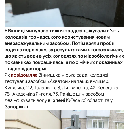
У Вінниці минулого тижня продезінфікували п’ять
колодязів громадського користування новим
знезаражувальним засобом. Потім взяли проби
води на перевірку, за результатами якої зазначили,
що якість води в усіх колодязях по мікробіологічних
показниках покращилась, а по хімічних показниках
– відповідає нормі.
Як
повідомляє
Вінницька міська рада, колодязі
тестували засобом «Акватон» на таких вулицях:
Київська, 112, Талаліхіна 3, Литвиненка, 42, Келецька,
75 і Академіка Янгеля, 73. Раніше цим засобом
дезінфікували воду
в Ірпені
Київської області та у
Запоріжжі.