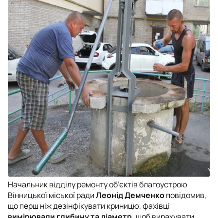
Начальник відділу ремонту об’єктів благоустрою
Вінницької міської ради
Леонід Демченко
повідомив,
що перш ніж дезінфікувати криницю, фахівці
вимірювали глибину та діаметр,
щоб вирахувати