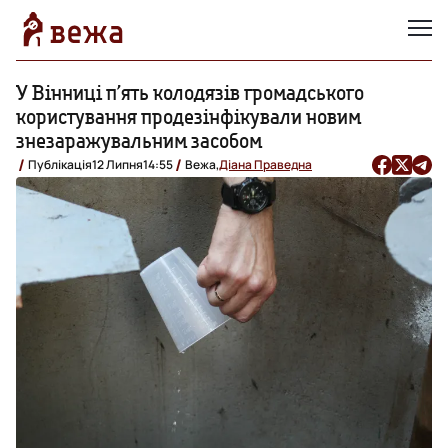
У Вінниці п’ять колодязів громадського
користування продезінфікували новим
знезаражувальним засобом
Публікація
12 Липня
14:55
Вежа,
Діана Праведна