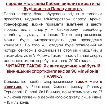
перелік міст, яким Кабмін виділить кошти на
будівництво Палацу спорту
Палац спорту буде збудовано згідно з типовим
проектом, наданим Міністерством спорту. Арена-
трансформер зможе приймати змагання з шести
ігрових видів спорту – баскетболу, волейболу,
гандболу, футзалу та інших. Також спорткомплекс
можна буде використовувати для проведення
концертів. До того ж, стадіон буде розділений на
чотири сектори з сидячими та стоячими місцями, а
також збудують VIP-ложу. Таким чином у Палаці спорту
одночасно зможе перебувати понад 2000 глядачів.
ЧИТАЙТЕ ТАКОЖ:
Як виглядатиме майбутній
вінницький спорткомплекс за 90 мільйонів:
ГРАФІКА
Додамо, що подібні спорткомплекси
також мають
з’явитись
у Черкасах, Хмельницькому, Рівному,
Тернополі і Львові. Як і Вінниця, вони отримають по 27
мільйонів гривень з державного бюджету, лише Рівне
– 15 мільйонів.