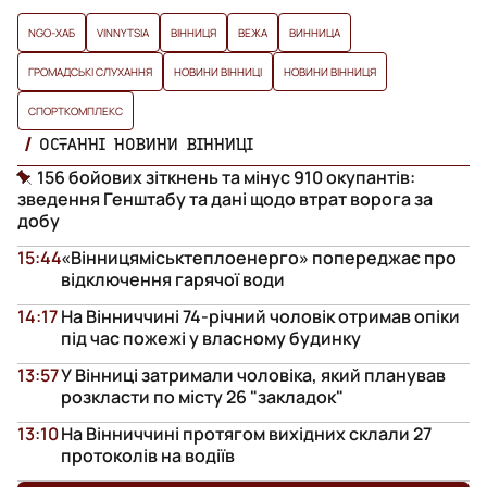
NGO-ХАБ
VINNYTSIA
ВІННИЦЯ
ВЕЖА
ВИННИЦА
ГРОМАДСЬКІ СЛУХАННЯ
НОВИНИ ВІННИЦІ
НОВИНИ ВІННИЦЯ
СПОРТКОМПЛЕКС
ОСТАННІ НОВИНИ ВІННИЦІ
156 бойових зіткнень та мінус 910 окупантів:
зведення Генштабу та дані щодо втрат ворога за
добу
15:44
«Вінницяміськтеплоенерго» попереджає про
відключення гарячої води
14:17
На Вінниччині 74-річний чоловік отримав опіки
під час пожежі у власному будинку
13:57
У Вінниці затримали чоловіка, який планував
розкласти по місту 26 "закладок"
13:10
На Вінниччині протягом вихідних склали 27
протоколів на водіїв