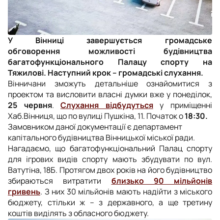
У Вінниці завершується громадське
обговорення можливості будівництва
багатофункціонального Палацу спорту на
Тяжилові. Наступний крок – громадські слухання.
Вінничани зможуть детальніше ознайомитися з
проектом та висловити власні думки вже у понеділок,
25 червня
.
Слухання відбудуться
у приміщенні
Хаб.Вінниця, що по вулиці Пушкіна, 11. Початок о
18:30.
Замовником даної документації є департамент
капітального будівництва Вінницької міської ради.
Нагадаємо, що багатофункціональний Палац спорту
для ігрових видів спорту мають збудувати по вул.
Ватутіна, 18Б. Протягом двох років на його будівництво
збираються витратити
близько 90 мільйонів
гривень
. З них 30 мільйонів мають надійти з міського
бюджету, стільки ж – з державного, а ще третину
коштів виділять з обласного бюджету.