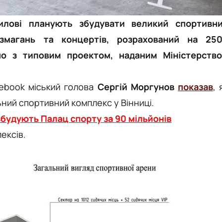
илові планують збудувати великий спортивн
змагань та концертів, розрахований на 25
но з типовим проектом, наданим Міністерств
acebook міський голова
Сергій Моргунов
показав
, 
ний спортивний комплекс у Вінниці.
 збудують Палац спорту за 90 мільйонів
ексів.