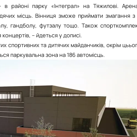
 в районі парку «Інтеграл» на Тяжилові. Арен
ячих місць. Вінниця зможе приймати змагання з
олу, гандболу, футзалу тощо. Також спорткомпле
онцертів, – йдеться у дописі.
их спортивних та дитячих майданчиків, окрім цььо
ься паркувальна зона на 186 автомісць.