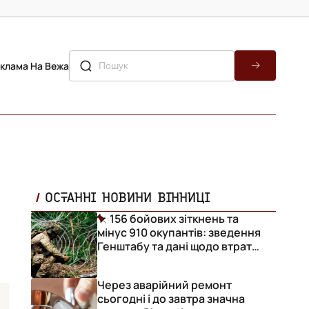
клама На Вежа
ОСТАННІ НОВИНИ ВІННИЦІ
156 бойових зіткнень та
мінус 910 окупантів: зведення
Генштабу та дані щодо втрат
ворога за добу
Через аварійний ремонт
сьогодні і до завтра значна