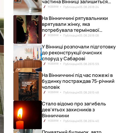
частина Вінниці залишиться
без води
Публікація
05.08.26
18:24
НОВИНИ
На Вінниччині рятувальники
врятували жінку, яка
потребувала термінової
медичної допомоги
Публікація
05.08.26
18:08
НОВИНИ
У Вінниці розпочали підготовку
до реконструкції очисних
споруд у Сабарові
Публікація
05.08.26
15:59
НОВИНИ
На Вінниччині під час пожежі в
будинку постраждав 75-річний
чоловік
Публікація
05.08.26
15:48
НОВИНИ
Стало відомо про загибель
дев'ятьох захисників з
Вінниччини
Публікація
05.08.26
14:40
НОВИНИ
Приватний будинок, авто,