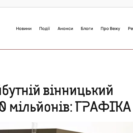
Новини
Події
Анонси
Блоги
Про Вежу
Ре
йбутній вінницький
0 мільйонів: ГРАФІКА