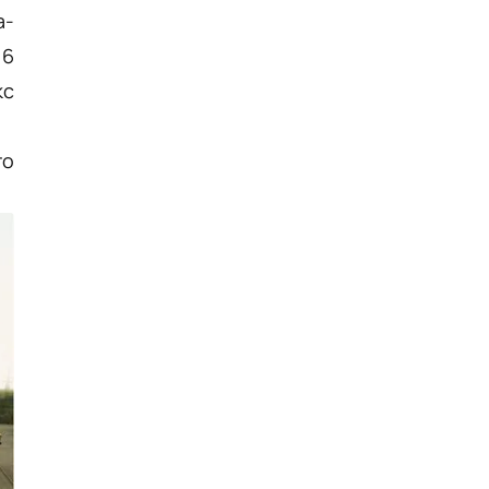
Публікація
04.08.26
16:35
НОВИНИ
а-
 6
У Вінниці завтра відбудеться
психорозвантажувальний
кс
захід - «Сила лісу» на природі
Публікація
04.08.26
15:20
НОВИНИ
го
®Як підтримувати ідеальну
воду в басейні в розпал спеки
Публікація
04.08.26
15:17
НОВИНИ
Вінниця передала
нацгвардійцям два пікапи та
три роботизовані комплекси
Публікація
04.08.26
15:05
НОВИНИ
На Вінниччині розслідують
напад двох чоловіків на
прикордонника
Публікація
04.08.26
13:55
НОВИНИ
На Вінниччині судитимуть