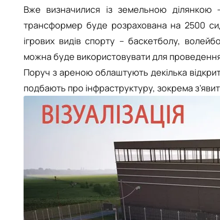
Вже визначилися із земельною ділянкою –
трансформер буде розрахована на 2500 сид
ігрових видів спорту – баскетболу, волейб
можна буде використовувати для проведення к
Поруч з аре
ною облаштують декілька відкрит
подбають про інфраструктуру, зокрема з’явит