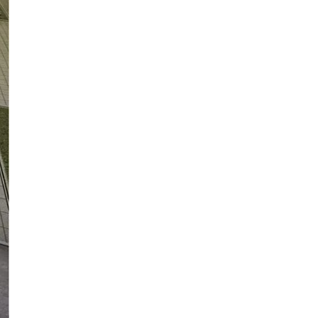
жінку, яка вчинила замах на
вбивство 17-річної доньки
Публікація
04.08.26
12:42
НОВИНИ