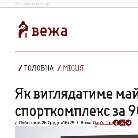
Повідомити новину
ГОЛОВНА
МІСЦЯ
Як виглядатиме ма
спорткомплекс за 9
Публікація
26 Грудня
16:29
Вежа,
Дар'я Гоц