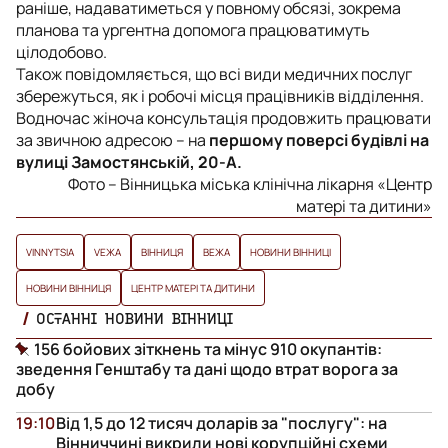
раніше, надаватиметься у повному обсязі, зокрема
планова та ургентна допомога працюватимуть
цілодобово.
Також повідомляється, що всі види медичних послуг
збережуться, як і робочі місця працівників відділення.
Водночас жіноча консультація продовжить працювати
за звичною адресою – на
першому поверсі будівлі на
вулиці Замостянській, 20-А.
Фото – Вінницька міська клінічна лікарня «Центр
матері та дитини»
VINNYTSIA
VЕЖА
ВІННИЦЯ
ВЕЖА
НОВИНИ ВІННИЦІ
НОВИНИ ВІННИЦЯ
ЦЕНТР МАТЕРІ ТА ДИТИНИ
ОСТАННІ НОВИНИ ВІННИЦІ
156 бойових зіткнень та мінус 910 окупантів:
зведення Генштабу та дані щодо втрат ворога за
добу
19:10
Від 1,5 до 12 тисяч доларів за "послугу": на
Вінниччині викрили нові корупційні схеми