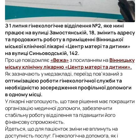
З 1 липня гінекологічне відділення №2, яке нині
працює на вулиці Замостянській, 18, змінить адресу
та продовжить роботу в приміщенні Вінницької
міської клінічної лікарні «Центр матері та дитини»
на вулиці Синьоводській, 142.
Про це повідомляє
«Вежа»
з посиланням на
Вінницьку
міську клінічну лікарню «Центр матері та дитини».
Як зазначають у медзакладі, переїзд пов’язаний з
оптимізацією роботи гінекологічної служби та
необхідністю зосередження профільної допомоги
в одному місці.
У лікарні наголошують, що таке рішення має покращити
організацію медичної допомоги, забезпечити
стабільну роботу відділення та підвищити його
фінансову спроможність.
Йдеться, що для пацієнток зміни не вплинуть на
доступність послуг. Гінекологічна допомога, як і