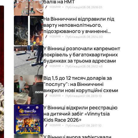
балів на НМТ
Публікація
08.08.26
18:01
НОВИНИ
На Вінниччині відправили під
варту неповнолітнього,
підозрюваного у вчиненні
смертельної ДТП
Публікація
08.08.26
14:30
НОВИНИ
У Вінниці розпочали капремонт
покрівель у багатоквартирних
будинках за трьома адресами
Публікація
08.08.26
12:48
НОВИНИ
Від 1,5 до 12 тисяч доларів за
"послугу": на Вінниччині
викрили нові корупційні схеми
Публікація
07.08.26
19:10
НОВИНИ
У Вінниці відкрили реєстрацію
на дитячий забіг «Vinnytsia
Kids Race 2026»
Публікація
07.08.26
17:10
НОВИНИ
У Вінниці вчора зафіксували