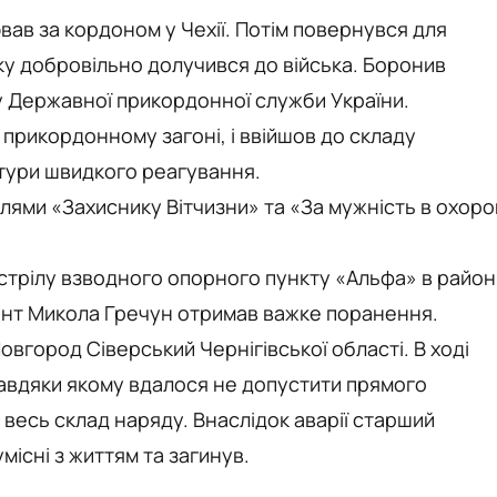
в за кордоном у Чехії. Потім повернувся для
оку добровільно долучився до війська. Боронив
у Державної прикордонної служби України.
 прикордонному загоні, і ввійшов до складу
тури швидкого реагування.
ями «Захиснику Вітчизни» та «За мужність в охоро
стрілу взводного опорного пункту «Альфа» в район
ант Микола Гречун отримав важке поранення.
овгород Сіверський Чернігівської області. В ході
завдяки якому вдалося не допустити прямого
 весь склад наряду. Внаслідок аварії старший
існі з життям та загинув.