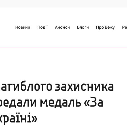
Новини
Події
Анонси
Блоги
Про Вежу
Ре
загиблого захисника
редали медаль «За
країні»