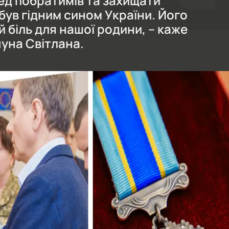
ед побратимів та захищати
був гідним сином України. Його
й біль для нашої родини, – каже
уна Світлана.