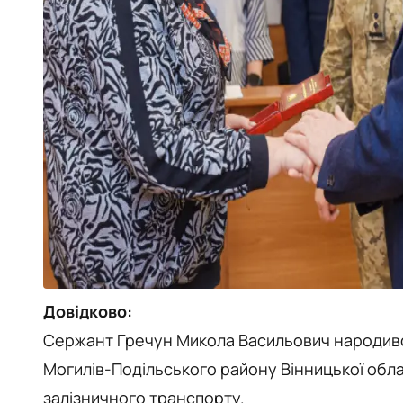
Довідково:
Сержант Гречун Микола Васильович народився
Могилів‑Подільського району Вінницької облас
залізничного транспорту.