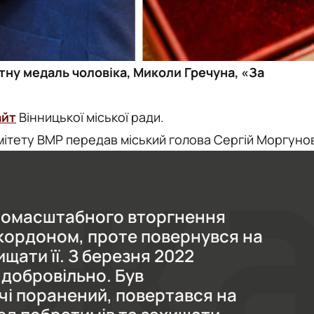
тну медаль чоловіка, Миколи Гречуна, «За
айт
Вінницької міської ради.
мітету ВМР передав міський голова Сергій Моргуно
номасштабного вторгнення
 кордоном, проте повернувся на
щати її. З березня 2022
 добровільно. Був
чі поранений, повертався на