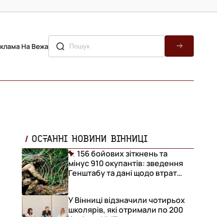
клама На Вежа
ОСТАННІ НОВИНИ ВІННИЦІ
156 бойових зіткнень та
мінус 910 окупантів: зведення
Генштабу та дані щодо втрат
ворога за добу
У Вінниці відзначили чотирьох
школярів, які отримали по 200