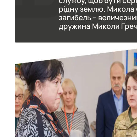
службу, щоб бути сер
рідну землю. Микола 
загибель – величезни
дружина Миколи Греч