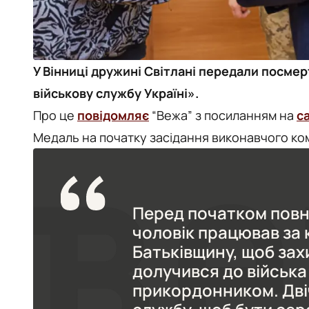
У Вінниці дружині Світлані передали посмер
військову службу Україні».
Про це
повідомляє
“Вежа” з посиланням на
с
Медаль на початку засідання виконавчого ко
Перед початком пов
чоловік працював за
Батьківщину, щоб захи
долучився до війська
прикордонником. Дві