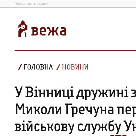
Повідомити новину
ГОЛОВНА
НОВИНИ
У Вінниці дружині 
Миколи Гречуна пе
військову службу У