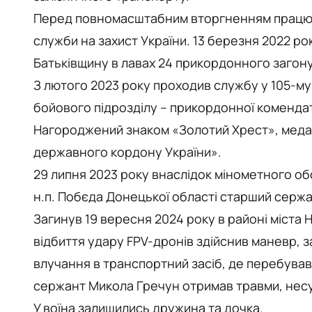
Перед повномасштабним вторгненням працюва
служби на захист України. 13 березня 2022 р
Батьківщину в лавах 24 прикордонного загон
З лютого 2023 року проходив службу у 105-му
бойового підрозділу – прикордонної коменда
Нагороджений знаком «Золотий Хрест», медал
державного кордону України».
29 липня 2023 року внаслідок мінометного об
н.п. Побєда Донецької області старший серж
Загинув 19 вересня 2024 року в районі міста Н
відбиття удару FPV-дронів здійснив маневр, 
влучання в транспортний засіб, де перебував
сержант Микола Гречун отримав травми, несум
У воїна залишились дружина та дочка.