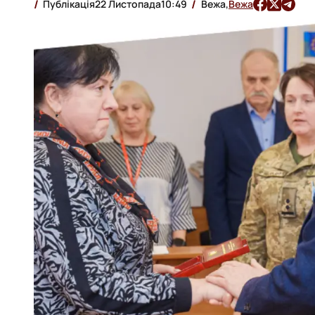
Публікація
22 Листопада
10:49
Вежа,
Вежа