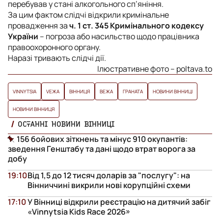
перебував у стані алкогольного сп’яніння.
За цим фактом слідчі відкрили кримінальне
провадження за
ч. 1 ст. 345 Кримінального кодексу
України
– погроза або насильство щодо працівника
правоохоронного органу.
Наразі тривають слідчі дії.
Ілюстративне фото – poltava.to
VINNYTSIA
VЕЖА
ВІННИЦЯ
ВЕЖА
ГРАНАТА
НОВИНИ ВІННИЦІ
НОВИНИ ВІННИЦЯ
ОСТАННІ НОВИНИ ВІННИЦІ
156 бойових зіткнень та мінус 910 окупантів:
зведення Генштабу та дані щодо втрат ворога за
добу
19:10
Від 1,5 до 12 тисяч доларів за "послугу": на
Вінниччині викрили нові корупційні схеми
17:10
У Вінниці відкрили реєстрацію на дитячий забіг
«Vinnytsia Kids Race 2026»