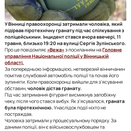
У Вінниці правоохоронці затримали чоловіка, який
підірвав піротехнічну гранату під час спілкування з
поліцейськими. Інцидент стався вчора ввечері, 11
травня, близько 19:20 на вулиці Сергія Зулінського.
Про це повідомляє
«Вежа»
з посиланням на
Головне
управління Національної поліції у Вінницькій
області.
За попередньою інформацією, нетверезий вінничанин
помітив службовий автомобіль поліції та почав його
зупиняти. Коли правоохоронці вийшли для з’ясування
обставин,
чоловік дістав гранату.
Під час затримання фігурант висмикнув запобіжну
чеку, після чого стався вибух. Як з’ясувалося,
граната
була піротехнічною.
Унаслідок події ніхто не
постраждав.
Чоловіка затримали у процесуальному порядку. За
даними поліції, він є військовослужбовцем та