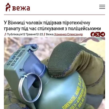
У Вінниці чоловік підірвав піротехнічну
гранату під час спілкування з поліцейськими
Публікація
12 Травня
12:22
Вежа,
Хоменко Олександр