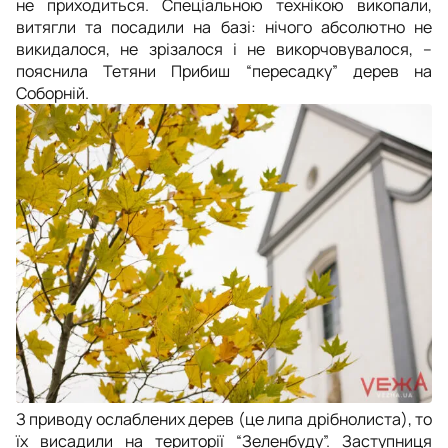
не приходиться. Спеціальною технікою викопали,
витягли та посадили на базі: нічого абсолютно не
викидалося, не зрізалося і не викорчовувалося, –
пояснила Тетяни Прибиш “пересадку” дерев на
Соборній.
З приводу ослаблених дерев (це липа дрібнолиста), то
їх висадили на території “Зеленбуду”. Заступниця