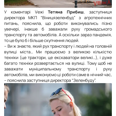
У коментарі Vежі
Тетяна Прибиш
, заступниця
директора МКП “Віницязеленбуд” з агротехнічних
питань, пояснила, що роботи виконувались пізно
увечері, інакше б заважали руху громадського
транспорту та автомобілів. А оскільки зараз пандемія,
то це було б і більше скупчення людей.
–
Ви ж знаєте, який рух транспорту і людей на головній
вулиці міста… Ми працюємо з великою кількістю
техніки (це трактори, це екскаватори великі…), і дуже
багато техніки розвертається на вулиці. Тому щоб не
заважати муніципальному транспорту і руху
автомобілів, ми виконуємо ці роботи саме в нічний час,
– пояснила
заступниця директора “Зеленбуду”.