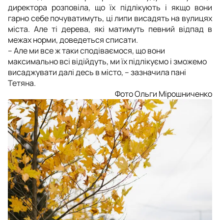
директора розповіла, що їх підлікують і якщо вони
гарно себе почуватимуть, ці липи висадять на вулицях
міста. Але ті дерева, які матимуть певний відпад в
межах норми, доведеться списати.
– Але ми все ж таки сподіваємося, що вони
максимально всі відійдуть, ми їх підлікуємо і зможемо
висаджувати далі десь в місто, – зазначила пані
Тетяна.
Фото Ольги Мірошниченко