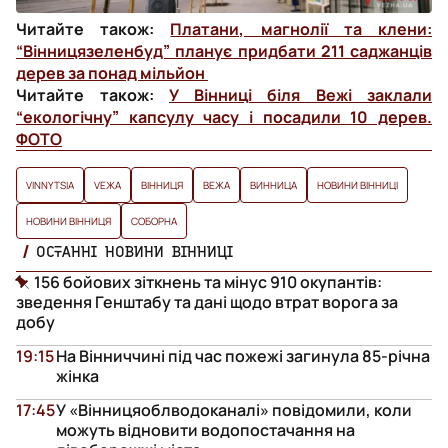
Читайте також:
Платани, магнолії та клени:
“Вінницязеленбуд” планує придбати 211 саджанців
дерев за понад мільйон
Читайте також:
У Вінниці біля Вежі заклали
“екологічну” капсулу часу і посадили 10 дерев.
ФОТО
VINNYTSIA
VЕЖА
ВІННИЦЯ
ВЕЖА
ВИННИЦА
НОВИНИ ВІННИЦІ
НОВИНИ ВІННИЦЯ
СОБОРНА
ОСТАННІ НОВИНИ ВІННИЦІ
156 бойових зіткнень та мінус 910 окупантів:
зведення Генштабу та дані щодо втрат ворога за
добу
19:15
На Вінниччині під час пожежі загинула 85-річна
жінка
17:45
У «Вінницяоблводоканалі» повідомили, коли
можуть відновити водопостачання на