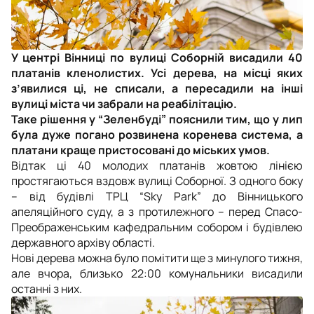
У центрі Вінниці по вулиці Соборній висадили 40
платанів кленолистих. Усі дерева, на місці яких
з’явилися ці, не списали, а пересадили на інші
вулиці міста чи забрали на реабілітацію.
Таке рішення у “Зеленбуді” пояснили тим, що у лип
була дуже погано розвинена коренева система, а
платани краще пристосовані до міських умов.
Відтак ці 40 молодих платанів жовтою лінією
простягаються вздовж вулиці Соборної. З одного боку
–
від будівлі ТРЦ “Sky Park” до Вінницького
апеляційного суду, а з протилежного
–
перед Спасо-
Преображенським кафедральним собором і будівлею
д
ержавного архіву області.
Нові дерева можна було помітити ще з минулого тижня,
але вчора, близько 22:00 комунальники висадили
останні з них.