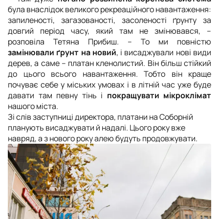
була внаслідок великого рекреаційного навантаження:
запиленості, загазованості, засоленості ґрунту за
довгий період часу, який там не змінювався,
–
розповіла Тетяна Прибиш. –
То ми повністю
замінювали ґрунт на новий
, і висаджували нові види
дерев, а саме
–
платан кленолистий. Він більш стійкий
до цього всього навантаження. Тобто він краще
почуває себе у міських умовах і в літній час уже буде
давати там певну тінь і
покращувати мікроклімат
нашого міста.
Зі слів заступниці директора, платани на Соборній
планують висаджувати й надалі. Цього року вже
навряд, а з нового року алею будуть продовжувати.