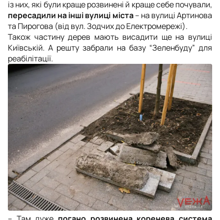
із них, які були краще розвинені й краще себе почували,
пересадили на інші вулиці міста
– на вулиці Артинова
та Пирогова (від вул. Зодчих до Електромережі).
Також частину дерев мають висадити ще на вулиці
Київській. А решту забрали на базу “Зеленбуду” для
реабілітації.
–
Там дуже
погано розвинена коренева
система