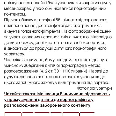
спілкувалися онлайн і були учасниками закритих груп у
месенджерах, у яких обмінювалися порнографічним
контентом.
Під час обшуку в телефоні 56-річного підозрюваного
виявлено понад десяток фотографій, отриманих з
акаунта головного фігуранта. На фото зображені сцени
за участі оголених неповнолітніх дівчат, що, відповідно
до висновку судової мистецтвознавчої експертизи,
відноситься до продукції дитячого порнографічного
характеру.
Чоловіка затримано, йому повідомлено про підозру в
умисному зберіганні дитячої порнографії з метою
розповсюдження (ч. 2 ст. 301-1 КК України). Наразі до
суду скеровано клопотання про застосування щодо
нього запобіжного заходу у виді тримання під вартою.
Фото прокуратури
Читайте також:
Мешканця Вінниччини підозрюють
у примушуванні дитини до порнографії та у
розповсюдженні забороненого контенту