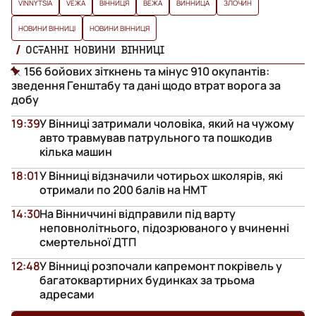
VINNYTSIA
VЕЖА
ВІННИЦЯ
ВЕЖА
ВИННИЦА
ЗЛОЧИН
НОВИНИ ВІННИЦІ
НОВИНИ ВІННИЦЯ
ОСТАННІ НОВИНИ ВІННИЦІ
156 бойових зіткнень та мінус 910 окупантів:
зведення Генштабу та дані щодо втрат ворога за
добу
19:39
У Вінниці затримали чоловіка, який на чужому
авто травмував патрульного та пошкодив
кілька машин
18:01
У Вінниці відзначили чотирьох школярів, які
отримали по 200 балів на НМТ
14:30
На Вінниччині відправили під варту
неповнолітнього, підозрюваного у вчиненні
смертельної ДТП
12:48
У Вінниці розпочали капремонт покрівель у
багатоквартирних будинках за трьома
адресами