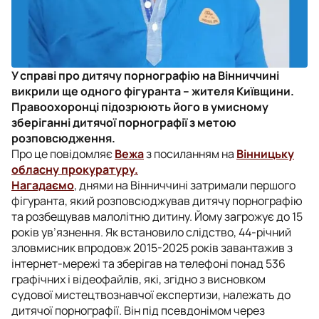
У справі про дитячу порнографію на Вінниччині
викрили ще одного фігуранта – жителя Київщини.
Правоохоронці підозрюють його в умисному
зберіганні дитячої порнографії з метою
розповсюдження.
Про це повідомляє
Вежа
з посиланням на
Вінницьку
обласну прокуратуру.
Нагадаємо
, днями на Вінниччині затримали першого
фігуранта, який розповсюджував дитячу порнографію
та розбещував малолітню дитину. Йому загрожує до 15
років ув’язнення. Як встановило слідство, 44-річний
зловмисник впродовж 2015-2025 років завантажив з
інтернет-мережі та зберігав на телефоні понад 536
графічних і відеофайлів, які, згідно з висновком
судової мистецтвознавчої експертизи, належать до
дитячої порнографії. Він під псевдонімом через