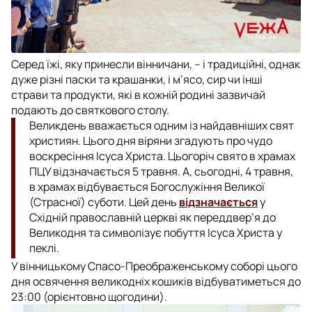
Серед їжі, яку принесли вінничани, – і традиційні, однак
дуже різні паски та крашанки, і м’ясо, сир чи інші
страви та продукти, які в кожній родині зазвичай
подають до святкового столу.
Великдень вважається одним із найдавніших свят
християн. Цього дня віряни згадують про чудо
воскресіння Ісуса Христа. Цьогоріч свято в храмах
ПЦУ відзначається 5 травня. А, сьогодні, 4 травня,
в храмах відбувається Богослужіння Великої
(Страсної) суботи. Цей день
відзначається
у
Східній православній церкві як переддвер’я до
Великодня та символізує побуття Ісуса Христа у
пеклі.
У вінницькому Спасо-Преображенському соборі цього
дня освячення великодніх кошиків відбуватиметься до
23:00 (орієнтовно щогодини).