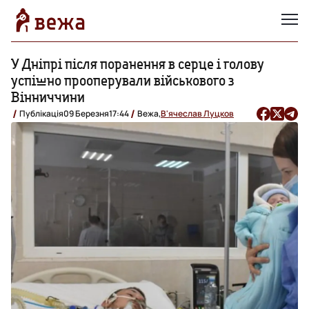
У Дніпрі після поранення в серце і голову
успішно прооперували військового з
Вінниччини
Публікація
09 Березня
17:44
Вежа,
В'ячеслав Луцков