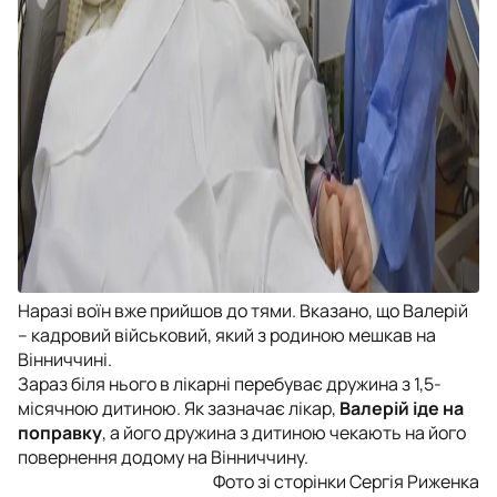
Наразі воїн вже прийшов до тями. Вказано, що Валерій
– кадровий військовий, який з родиною мешкав на
Вінниччині.
Зараз біля нього в лікарні перебуває дружина з 1,5-
місячною дитиною. Як зазначає лікар,
Валерій іде на
поправку
, а його дружина з дитиною чекають на його
повернення додому на Вінниччину.
Фото зі сторінки Сергія Риженка