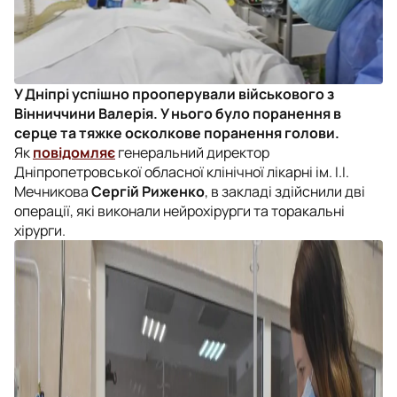
У Дніпрі успішно прооперували військового з
Вінниччини Валерія. У нього було поранення в
серце та тяжке осколкове поранення голови.
Як
повідомляє
генеральний директор
Дніпропетровської обласної клінічної лікарні ім. І.І.
Мечникова
Сергій Риженко
, в закладі здійснили дві
операції, які виконали нейрохірурги та торакальні
хірурги.