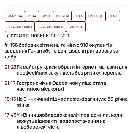
VINNYTSIA
VЕЖА
ВІЙНА
ВІННИЦЯ
ВЕЖА
ВИННИЦА
ЛІКАРІ
НОВИНИ ВІННИЦІ
НОВИНИ ВІННИЦЯ
ОПЕРАЦІЯ
ОСТАННІ НОВИНИ ВІННИЦІ
156 бойових зіткнень та мінус 910 окупантів:
зведення Генштабу та дані щодо втрат ворога за
добу
21:23
Як майстру краси обрати інтернет-магазин для
професійних закупівель без ризику переплат
21:17
Гастрономічна Одеса: чому піца стала
частиною міської їжі
19:15
На Вінниччині під час пожежі загинула 85-річна
жінка
17:45
У «Вінницяоблводоканалі» повідомили, коли
можуть відновити водопостачання на
лівобережжі міста