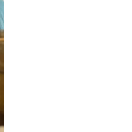
17-річного студента Артура
Фомича
Публікація
05.08.26
11:18
НОВИНИ