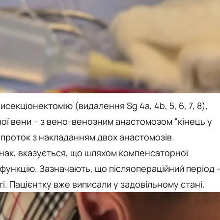
екціонектомію (видалення Sg 4a, 4b, 5, 6, 7, 8),
ої вени – з вено-венозним анастомозом “кінець у
 проток з накладанням двох анастомозів.
днак, вказується, що шляхом компенсаторної
ю функцію. Зазначають, що післяопераційний період 
. Пацієнтку вже виписали у задовільному стані.