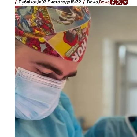
Публікація
03 Листопада
15:32
Вежа,
Вежа