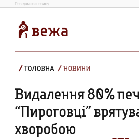
Повідомити новину
ГОЛОВНА
НОВИНИ
Видалення 80% печі
“Пироговці” врятув
хворобою