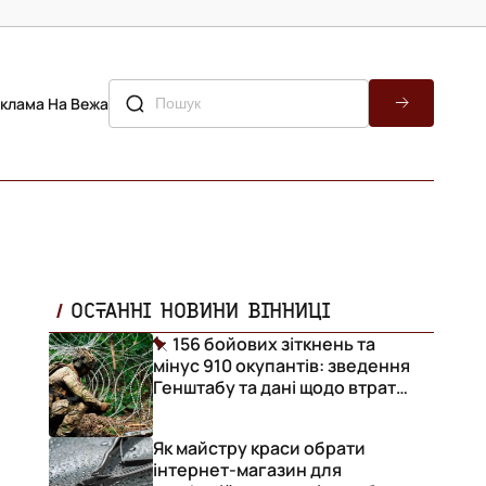
клама На Вежа
ОСТАННІ НОВИНИ ВІННИЦІ
156 бойових зіткнень та
мінус 910 окупантів: зведення
Генштабу та дані щодо втрат
ворога за добу
Як майстру краси обрати
інтернет-магазин для