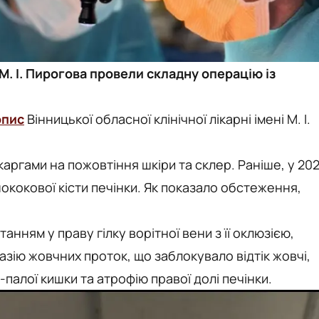
і М. І. Пирогова провели складну операцію із
опис
Вінницької обласної клінічної лікарні імені М. І.
скаргами на пожовтіння шкіри та склер. Раніше, у 202
ококової кісти печінки. Як показало обстеження,
анням у праву гілку ворітної вени з її оклюзією,
вазію жовчних проток, що заблокувало відтік жовчі,
палої кишки та атрофію правої долі печінки.