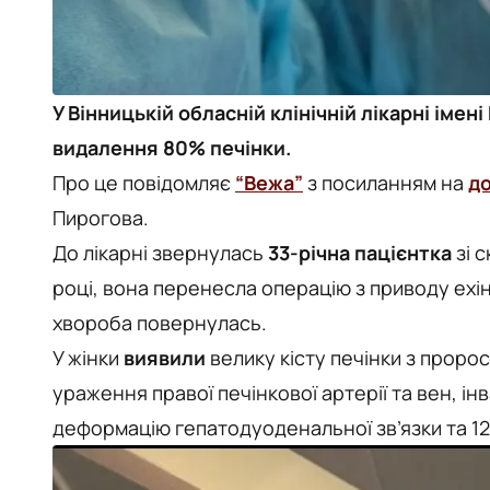
У Вінницькій обласній клінічній лікарні імен
видалення 80% печінки.
Про це повідомляє
“Вежа”
з посиланням на
д
Пирогова.
До лікарні звернулась
33-річна пацієнтка
зі 
році, вона перенесла операцію з приводу ехін
хвороба повернулась.
У жінки
виявили
велику кісту печінки з пророст
ураження правої печінкової артерії та вен, ін
деформацію гепатодуоденальної зв’язки та 12-