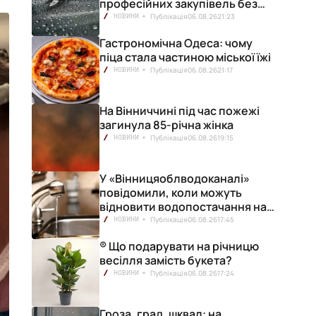
професійних закупівель без
ризику переплат
Публікація
06.08.26
21:23
НОВИНИ
Гастрономічна Одеса: чому
піца стала частиною міської їжі
Публікація
06.08.26
21:17
НОВИНИ
На Вінниччині під час пожежі
загинула 85-річна жінка
Публікація
06.08.26
19:15
НОВИНИ
У «Вінницяоблводоканалі»
повідомили, коли можуть
відновити водопостачання на
лівобережжі міста
Публікація
06.08.26
17:45
НОВИНИ
® Що подарувати на річницю
весілля замість букета?
Публікація
06.08.26
17:24
НОВИНИ
Гроза, град, шквал: на