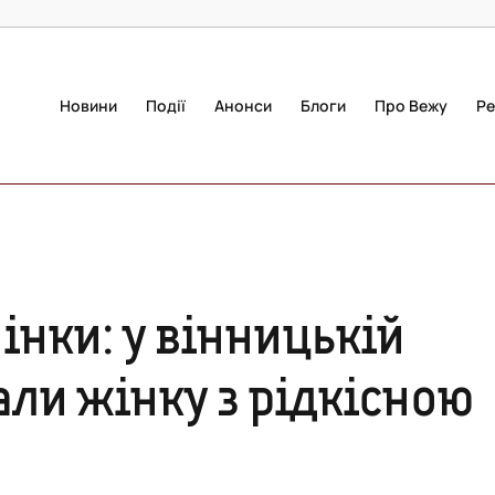
Новини
Події
Анонси
Блоги
Про Вежу
Ре
нки: у вінницькій
али жінку з рідкісною