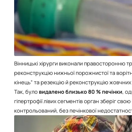
Вінницькі хірурги виконали правосторонню трис
реконструкцію нижньої порожнистої та ворітн
кінець” та резекцію й реконструкцію жовчних
Так, було
видалено близько 80 % печінки
, о
гіпертрофії лівих сегментів орган зберіг сво
контрольований, без печінкової недостатності