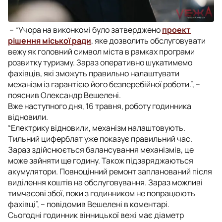
– “Учора на виконкомі було затверджено
проект
рішення міської ради
, яке дозволить обслуговувати
вежу як головний символ міста в рамках програми
розвитку туризму. Зараз оперативно шукатимемо
фахівців, які зможуть правильно налаштувати
механізм із гарантією його безперебійної роботи.”, –
пояснив Олександр Вешелені.
Вже наступного дня, 16 травня, роботу годинника
відновили.
“Електрику відновили, механізм налаштовують.
Тильний циферблат уже показує правильний час.
Зараз здійснюється балансування механізмів, це
може зайняти ще годину. Також підзаряджаються
акумулятори. Повноцінний ремонт запланований після
виділення коштів на обслуговування. Зараз можливі
тимчасові збої, поки з годинником не попрацюють
фахівці”, – повідомив Вешелені в коментарі.
Сьогодні годинник вінницької вежі має діаметр