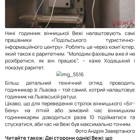
Нині годинник вінницької Вежі налаштовують самі
працівники «Подільського туристично-
інформаційного центру». Роблять це через комп’ютер,
який також є раритетним. “Молодим фахівцям вже й не
розібратися, як він працює”, – каже Ходацький і
показує раритет.
Більш детальний технічний огляд проводить
годинникар зі Львова – той самий, котрий налаштовує
годинник на Львівській ратуші.
Цікаво, що для переведення стрілок вінницького «Біг-
Бену» на літній або зимовий час вінницьким
годинникарям доводиться разів 10 підійматися та
спускатися, аби час на Вежі був максимально точним.
Фото Андрія Завертаного
Читайте також:
Дві сторони однієї Вежі: що