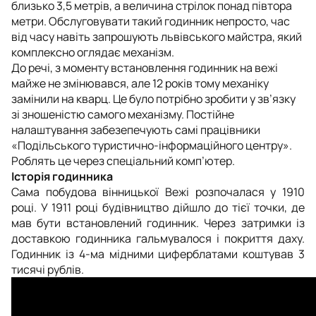
близько 3,5 метрів, а величина стрілок понад півтора
метри. Обслуговувати такий годинник непросто, час
від часу навіть запрошують львівського майстра, який
комплексно оглядає механізм.
До речі, з моменту встановлення годинник на вежі
майже не змінювався, але 12 років тому механіку
замінили на кварц. Це було потрібно зробити у зв’язку
зі зношеністю самого механізму. Постійне
налаштування забезепечують самі працівники
«Подільського туристично-інформаційного центру».
Роблять це через спеціальний комп’ютер.
Історія годинника
Сама побудова вінницької Вежі розпочалася у 1910
році. У 1911 році будівництво дійшло до тієї точки, де
мав бути встановлений годинник. Через затримки із
доставкою годинника гальмувалося і покриття даху.
Годинник із 4-ма мідними циферблатами коштував 3
тисячі рублів.