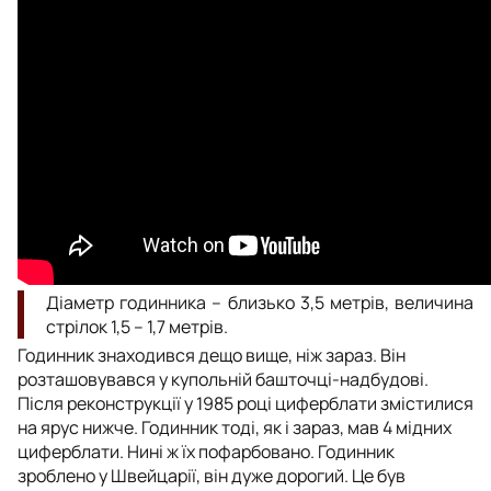
Діаметр годинника – близько 3,5 метрів, величина
стрілок 1,5 – 1,7 метрів.
Годинник знаходився дещо вище, ніж зараз. Він
розташовувався у купольній башточці-надбудові.
Після реконструкції у 1985 році циферблати змістилися
на ярус нижче. Годинник тоді, як і зараз, мав 4 мідних
циферблати. Нині ж їх пофарбовано. Годинник
зроблено у Швейцарії, він дуже дорогий. Це був