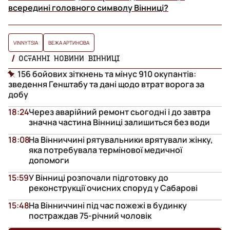
всередині головного символу Вінниці?
VINNYTSIA
ВЕЖА АРТИНОВА
ОСТАННІ НОВИНИ ВІННИЦІ
156 бойових зіткнень та мінус 910 окупантів:
зведення Генштабу та дані щодо втрат ворога за
добу
18:24
Через аварійний ремонт сьогодні і до завтра
значна частина Вінниці залишиться без води
18:08
На Вінниччині рятувальники врятували жінку,
яка потребувала термінової медичної
допомоги
15:59
У Вінниці розпочали підготовку до
реконструкції очисних споруд у Сабарові
15:48
На Вінниччині під час пожежі в будинку
постраждав 75-річний чоловік