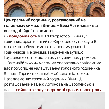
Центральний годинник, розташований на
головному символі Вінниці – Вежі Артинова – від
сьогодні “йде” на ремонт.
Як
повідомляють
в КП “Центр історії Вінниці”,
годинник, орієнтований на Європейську площу, з 16
жовтня перебуватиме на плановому ремонті.
Годинникові механізми, звернені на вулицю
Грушевського, працюватимуть у звичному режимі.
– Вже найближчим часом ми оперативно повідомимо
вас про успішне налаштування головного годинника
Вінниці. Гарних вихідних!, – обіцяють історики.
Нагадаємо, що головний годинник Вінниці,
розташований на Вежі Артинова на Європейській
площі,
вийшов з ладу в середині травня цього року.