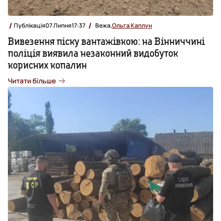
Публікація
07 Липня
17:37
Вежа,
Ольга Каплун
Вивезення піску вантажівкою: на Вінниччині
поліція виявила незаконний видобуток
корисних копалин
Читати більше