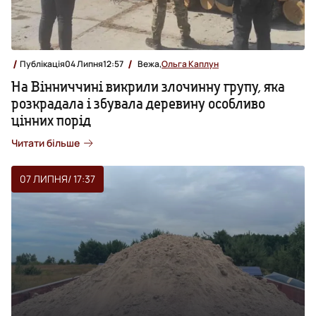
Публікація
04 Липня
12:57
Вежа,
Ольга Каплун
На Вінниччині викрили злочинну групу, яка
розкрадала і збувала деревину особливо
цінних порід
Читати більше
07 ЛИПНЯ
/ 17:37