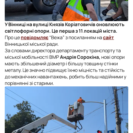
У Вінниці на вулиці Князів Коріатовичів оновлюють
світлофорні опори. Це перша з 11 локацій міста.
Про це
повідомляє
“Вежа” з посиланням на
сайт
Вінницької міської ради.
За словами директора департаменту транспорту та
міської мобільності ВМР
Андрія Сорокіна,
нові опори
мають збільшений діаметр і більшу товщину стінки
металу. Це значно підвищує їхню міцність та стійкість
до механічних навантажень, робить більш надійними у
порівнянні зі старими.