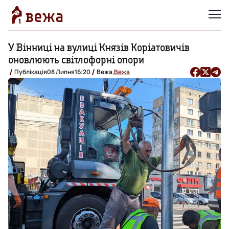
У Вінниці на вулиці Князів Коріатовичів
оновлюють світлофорні опори
Публікація
08 Липня
16:20
Вежа,
Вежа