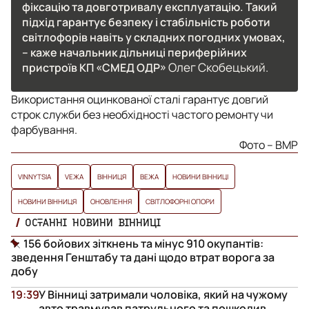
фіксацію та довготривалу експлуатацію. Такий
підхід гарантує безпеку і стабільність роботи
світлофорів навіть у складних погодних умовах,
– каже начальник дільниці периферійних
Олег Скобецький.
пристроїв КП «СМЕД ОДР»
Використання оцинкованої сталі гарантує довгий
строк служби без необхідності частого ремонту чи
фарбування.
Фото – ВМР
VINNYTSIA
VЕЖА
ВІННИЦЯ
ВЕЖА
НОВИНИ ВІННИЦІ
НОВИНИ ВІННИЦЯ
ОНОВЛЕННЯ
СВІТЛОФОРНІ ОПОРИ
ОСТАННІ НОВИНИ ВІННИЦІ
156 бойових зіткнень та мінус 910 окупантів:
зведення Генштабу та дані щодо втрат ворога за
добу
19:39
У Вінниці затримали чоловіка, який на чужому
авто травмував патрульного та пошкодив