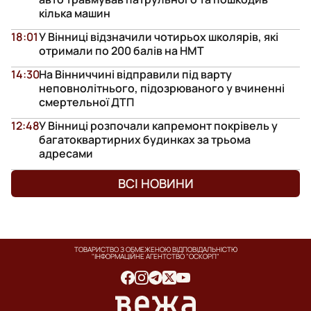
кілька машин
18:01
У Вінниці відзначили чотирьох школярів, які
отримали по 200 балів на НМТ
14:30
На Вінниччині відправили під варту
неповнолітнього, підозрюваного у вчиненні
смертельної ДТП
12:48
У Вінниці розпочали капремонт покрівель у
багатоквартирних будинках за трьома
адресами
ВСІ НОВИНИ
ТОВАРИСТВО З ОБМЕЖЕНОЮ ВІДПОВІДАЛЬНІСТЮ
"ІНФОРМАЦІЙНЕ АГЕНТСТВО "ОСКОРП"