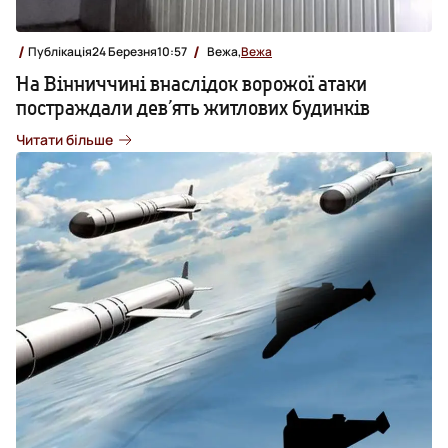
Публікація
24 Березня
10:57
Вежа,
Вежа
На Вінниччині внаслідок ворожої атаки
постраждали девʼять житлових будинків
Читати більше