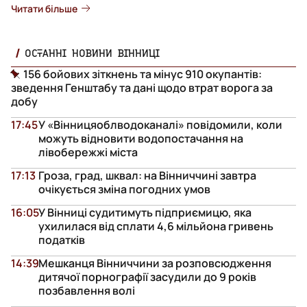
Читати більше
ОСТАННІ НОВИНИ ВІННИЦІ
156 бойових зіткнень та мінус 910 окупантів:
зведення Генштабу та дані щодо втрат ворога за
добу
17:45
У «Вінницяоблводоканалі» повідомили, коли
можуть відновити водопостачання на
лівобережжі міста
17:13
Гроза, град, шквал: на Вінниччині завтра
очікується зміна погодних умов
16:05
У Вінниці судитимуть підприємицю, яка
ухилилася від сплати 4,6 мільйона гривень
податків
14:39
Мешканця Вінниччини за розповсюдження
дитячої порнографії засудили до 9 років
позбавлення волі