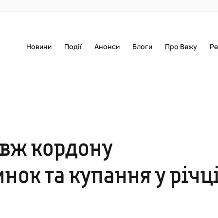
Новини
Події
Анонси
Блоги
Про Вежу
Ре
овж кордону
нок та купання у річц