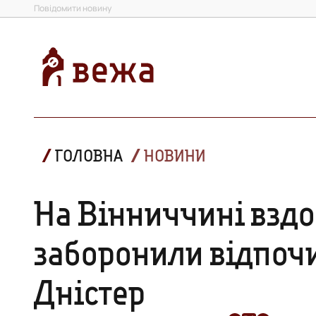
Повідомити новину
ГОЛОВНА
НОВИНИ
На Вінниччині взд
заборонили відпочи
Дністер