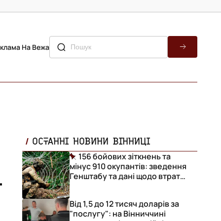
клама На Вежа
ОСТАННІ НОВИНИ ВІННИЦІ
156 бойових зіткнень та
мінус 910 окупантів: зведення
і
Генштабу та дані щодо втрат
ворога за добу
Від 1,5 до 12 тисяч доларів за
"послугу": на Вінниччині