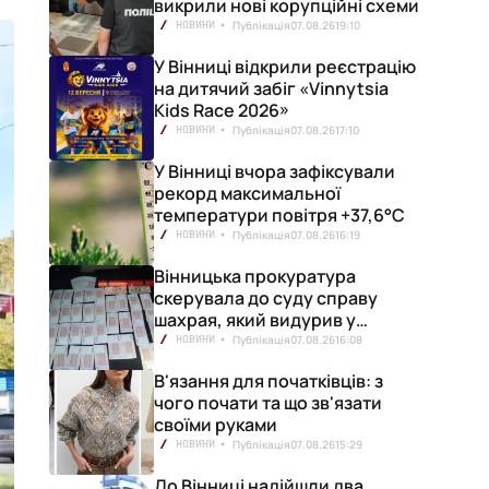
викрили нові корупційні схеми
Публікація
07.08.26
19:10
НОВИНИ
У Вінниці відкрили реєстрацію
на дитячий забіг «Vinnytsia
Kids Race 2026»
Публікація
07.08.26
17:10
НОВИНИ
У Вінниці вчора зафіксували
рекорд максимальної
температури повітря +37,6°С
Публікація
07.08.26
16:19
НОВИНИ
Вінницька прокуратура
скерувала до суду справу
шахрая, який видурив у
вінничанки 154 тисячі гривень
Публікація
07.08.26
16:08
НОВИНИ
В'язання для початківців: з
чого почати та що зв'язати
своїми руками
Публікація
07.08.26
15:29
НОВИНИ
До Вінниці надійшли два