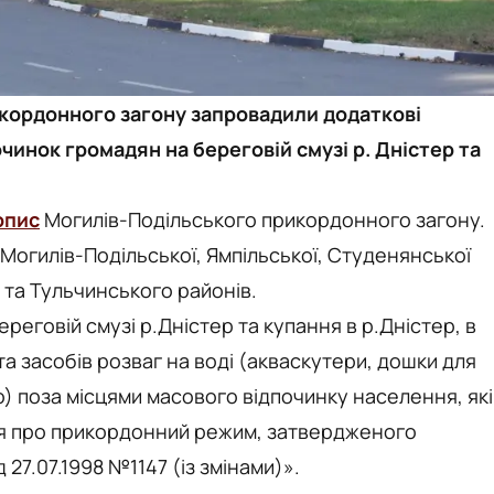
рикордонного загону запровадили додаткові
инок громадян на береговій смузі р. Дністер та
опис
Могилів-Подільського прикордонного загону.
 Могилів-Подільської, Ямпільської, Студенянської
 та Тульчинського районів.
реговій смузі р.Дністер та купання в р.Дністер, в
та засобів розваг на воді (акваскутери, дошки для
о) поза місцями масового відпочинку населення, які
ня про прикордонний режим, затвердженого
 27.07.1998 №1147 (із змінами)».