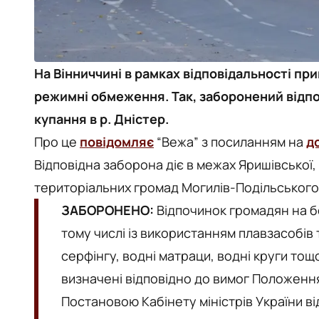
На Вінниччині в рамках відповідальності п
режимні обмеження. Так, заборонений відпоч
купання в р. Дністер.
Про це
повідомляє
“Вежа” з посиланням на
д
Відповідна заборона діє в межах Яришівської,
територіальних громад Могилів-Подільського
ЗАБОРОНЕНО:
Відпочинок громадян на бе
тому числі із використанням плавзасобів 
серфінгу, водні матраци, водні круги тощ
визначені відповідно до вимог Положен
Постановою Кабінету міністрів України від