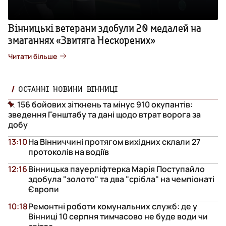
Вінницькі ветерани здобули 20 медалей на
змаганнях «Звитяга Нескорених»
Читати більше
ОСТАННІ НОВИНИ ВІННИЦІ
156 бойових зіткнень та мінус 910 окупантів:
зведення Генштабу та дані щодо втрат ворога за
добу
13:10
На Вінниччині протягом вихідних склали 27
протоколів на водіїв
12:16
Вінницька пауерліфтерка Марія Поступайло
здобула "золото" та два "срібла" на чемпіонаті
Європи
10:18
Ремонтні роботи комунальних служб: де у
Вінниці 10 серпня тимчасово не буде води чи