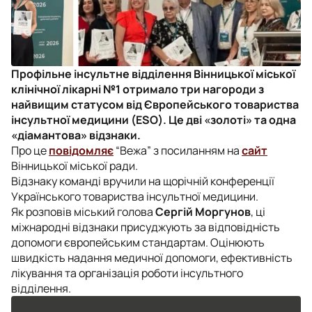
Профільне інсультне відділення Вінницької міської
клінічної лікарні №1 отримало три нагороди з
найвищим статусом від Європейського товариства
інсультної медицини (ESO). Це дві «золоті» та одна
«діамантова» відзнаки.
Про це
повідомляє
“Вежа” з посиланням на
сайт
Вінницької міської ради.
Відзнаку команді вручили на щорічній конференції
Українського товариства інсультної медицини.
Як розповів міський голова
Сергій Моргунов
, ці
міжнародні відзнаки присуджують за відповідність
допомоги європейським стандартам. Оцінюють
швидкість надання медичної допомоги, ефективність
лікування та організація роботи інсультного
відділення.