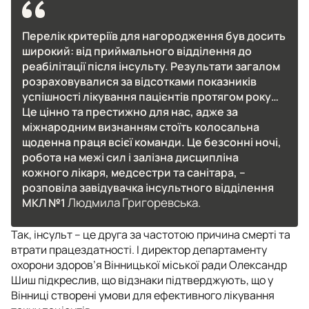
Перелік критеріїв для нагородження був досить
широкий: від приймального відділення до
реабілітації після інсульту. Результати загалом
розраховувалися за відсотками показників
успішності лікування пацієнтів протягом року…
Це цінно та престижно для нас, адже за
міжнародним визнанням стоїть колосальна
щоденна праця всієї команди. Це безсонні ночі,
робота на межі сил і залізна дисципліна
кожного лікаря, медсестри та санітара, –
розповіла завідувачка інсультного відділення
Людмила Григоревська.
МКЛ №1
Так, інсульт – це друга за частотою причина смерті та
втрати працездатності. І директор департаменту
охорони здоров’я Вінницької міської ради Олександр
Шиш підкреслив, що відзнаки підтверджують, що у
Вінниці створені умови для ефективного лікування