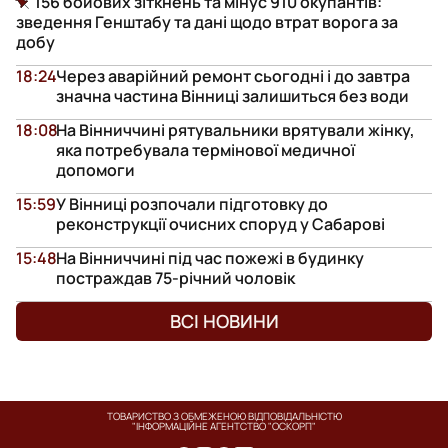
156 бойових зіткнень та мінус 910 окупантів:
зведення Генштабу та дані щодо втрат ворога за
добу
18:24
Через аварійний ремонт сьогодні і до завтра
значна частина Вінниці залишиться без води
18:08
На Вінниччині рятувальники врятували жінку,
яка потребувала термінової медичної
допомоги
15:59
У Вінниці розпочали підготовку до
реконструкції очисних споруд у Сабарові
15:48
На Вінниччині під час пожежі в будинку
постраждав 75-річний чоловік
ВСІ НОВИНИ
ТОВАРИСТВО З ОБМЕЖЕНОЮ ВІДПОВІДАЛЬНІСТЮ
"ІНФОРМАЦІЙНЕ АГЕНТСТВО "ОСКОРП"