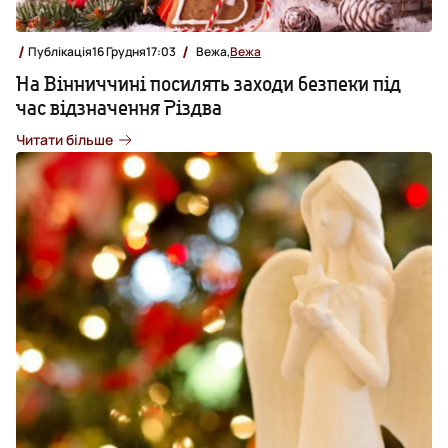
Публікація
16 Грудня
17:03
Вежа,
Вежа
На Вінниччині посилять заходи безпеки під
час відзначення Різдва
Читати більше