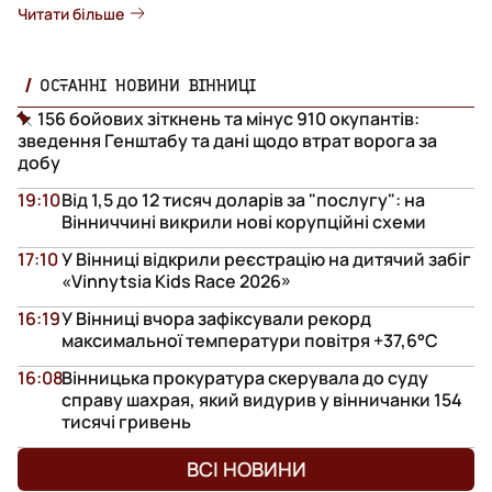
Читати більше
ОСТАННІ НОВИНИ ВІННИЦІ
156 бойових зіткнень та мінус 910 окупантів:
зведення Генштабу та дані щодо втрат ворога за
добу
19:10
Від 1,5 до 12 тисяч доларів за "послугу": на
Вінниччині викрили нові корупційні схеми
17:10
У Вінниці відкрили реєстрацію на дитячий забіг
«Vinnytsia Kids Race 2026»
16:19
У Вінниці вчора зафіксували рекорд
максимальної температури повітря +37,6°С
16:08
Вінницька прокуратура скерувала до суду
справу шахрая, який видурив у вінничанки 154
тисячі гривень
ВСІ НОВИНИ