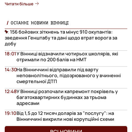
Читати більше
ОСТАННІ НОВИНИ ВІННИЦІ
156 бойових зіткнень та мінус 910 окупантів:
зведення Генштабу та дані щодо втрат ворога за
добу
18:01
У Вінниці відзначили чотирьох школярів, які
отримали по 200 балів на НМТ
14:30
На Вінниччині відправили під варту
неповнолітнього, підозрюваного у вчиненні
смертельної ДТП
12:48
У Вінниці розпочали капремонт покрівель у
багатоквартирних будинках за трьома
адресами
19:10
Від 1,5 до 12 тисяч доларів за "послугу": на
Вінниччині викрили нові корупційні схеми
ВСІ НОВИНИ