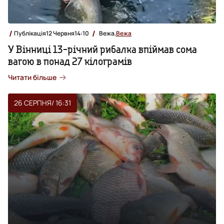
Публікація
12 Червня
14:10
Вежа,
Вежа
У Вінниці 13-річний рибалка впіймав сома
вагою в понад 27 кілограмів
Читати більше
26 СЕРПНЯ
/ 16:31