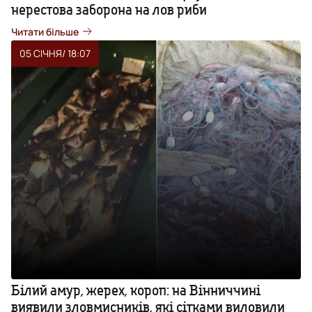
нерестова заборона на лов риби
Читати більше
05 СІЧНЯ
/ 18:07
Білий амур, жерех, короп: на Вінниччині
виявили зловмисників, які сітками виловили