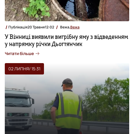
Публікація
20 Травня
12:02
Вежа,
Вежа
У Вінниці виявили вигрібну яму з відведенням
у напрямку річки Дьогтянчик
Читати більше
02 ЛИПНЯ
/ 15:31