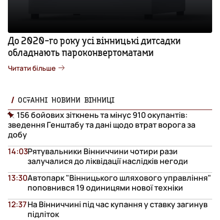
До 2020-го року усі вінницькі дитсадки
обладнають пароконвертоматами
Читати більше
ОСТАННІ НОВИНИ ВІННИЦІ
156 бойових зіткнень та мінус 910 окупантів:
зведення Генштабу та дані щодо втрат ворога за
добу
14:03
Рятувальники Вінниччини чотири рази
залучалися до ліквідації наслідків негоди
13:30
Автопарк "Вінницького шляхового управління"
поповнився 19 одиницями нової техніки
12:37
На Вінниччині під час купання у ставку загинув
підліток