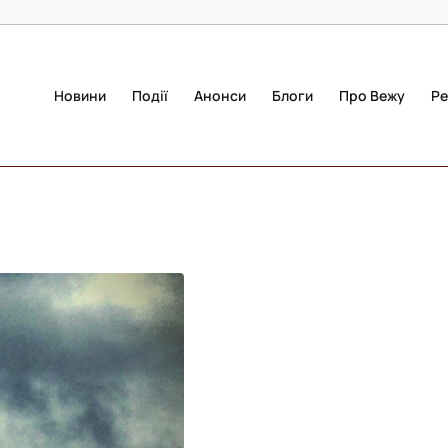
Новини
Події
Анонси
Блоги
Про Вежу
Ре