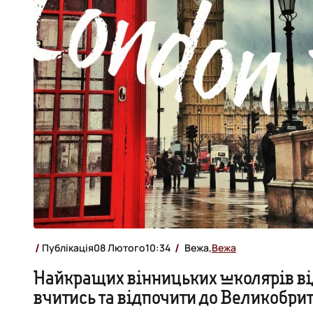
Публікація
08 Лютого
10:34
Вежа,
Вежа
Найкращих вінницьких школярів в
вчитись та відпочити до Великобрит