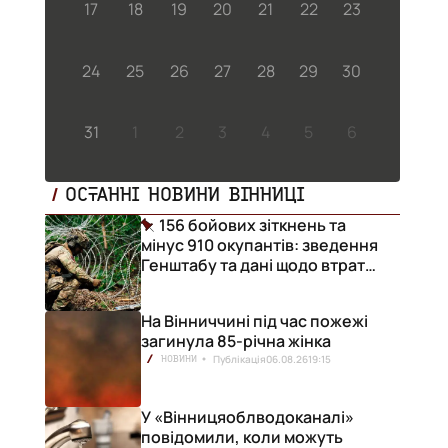
17
18
19
20
21
22
23
24
25
26
27
28
29
30
31
1
2
3
4
5
6
ОСТАННІ НОВИНИ ВІННИЦІ
156 бойових зіткнень та
мінус 910 окупантів: зведення
Генштабу та дані щодо втрат
ворога за добу
На Вінниччині під час пожежі
загинула 85-річна жінка
Публікація
06.08.26
19:15
НОВИНИ
У «Вінницяоблводоканалі»
повідомили, коли можуть