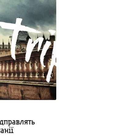
ідправлять
анії