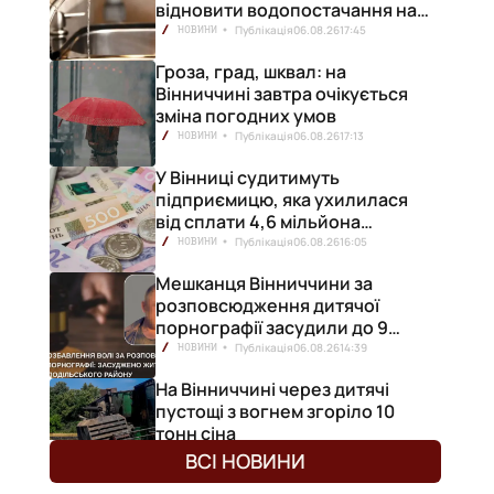
відновити водопостачання на
лівобережжі міста
Публікація
06.08.26
17:45
НОВИНИ
Гроза, град, шквал: на
Вінниччині завтра очікується
зміна погодних умов
Публікація
06.08.26
17:13
НОВИНИ
У Вінниці судитимуть
підприємицю, яка ухилилася
від сплати 4,6 мільйона
гривень податків
Публікація
06.08.26
16:05
НОВИНИ
Мешканця Вінниччини за
розповсюдження дитячої
порнографії засудили до 9
років позбавлення волі
Публікація
06.08.26
14:39
НОВИНИ
На Вінниччині через дитячі
пустощі з вогнем згоріло 10
тонн сіна
Публікація
06.08.26
14:25
НОВИНИ
ВСІ НОВИНИ