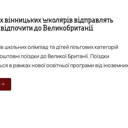
 вінницьких школярів відправлять
 відпочити до Великобританії
 шкільних олімпіад та дітей пільгових категорій
штовні поїздки до Великої Британії. Поїздки
ся в рамках нової освітньої програми від іноземни
йської освіти через соціальну ініціативу пропонує
світнього центру у Великій Британії Олеся Шмиголь
ень приїхала до Вінниці, щоб обговорити співпрацю 