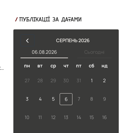
ПУБЛІКАЦІЇ ЗА ДАТАМИ
СЕРПЕНЬ 2026
06.08.2026
Сьогодні
пн
вт
ср
чт
пт
сб
нд
х
27
28
29
30
31
1
2
.
3
4
5
7
8
9
6
з
10
11
12
13
14
15
16