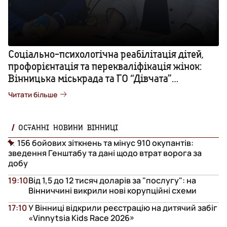
Соціально-психологічна реабілітація дітей,
профорієнтація та перекваліфікація жінок:
Вінницька міськрада та ГО “Дівчата”
підписали Меморандум про співпрацю
Читати більше
ОСТАННІ НОВИНИ ВІННИЦІ
156 бойових зіткнень та мінус 910 окупантів:
зведення Генштабу та дані щодо втрат ворога за
добу
19:10
Від 1,5 до 12 тисяч доларів за "послугу": на
Вінниччині викрили нові корупційні схеми
17:10
У Вінниці відкрили реєстрацію на дитячий забіг
«Vinnytsia Kids Race 2026»