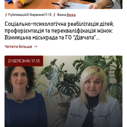
Публікація
21 Березня
17:13
Вежа,
Вежа
Соціально-психологічна реабілітація дітей,
профорієнтація та перекваліфікація жінок:
Вінницька міськрада та ГО “Дівчата”
підписали Меморандум про співпрацю
Читати більше
21 БЕРЕЗНЯ
/ 17:13