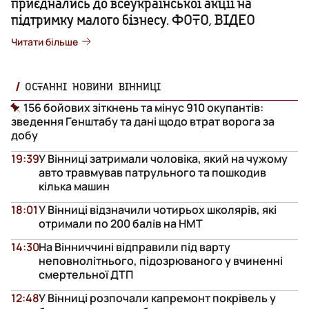
приєднались до всеукраїнської акції на
підтримку малого бізнесу. ФОТО, ВІДЕО
Читати більше
ОСТАННІ НОВИНИ ВІННИЦІ
156 бойових зіткнень та мінус 910 окупантів:
зведення Генштабу та дані щодо втрат ворога за
добу
19:39
У Вінниці затримали чоловіка, який на чужому
авто травмував патрульного та пошкодив
кілька машин
18:01
У Вінниці відзначили чотирьох школярів, які
отримали по 200 балів на НМТ
14:30
На Вінниччині відправили під варту
неповнолітнього, підозрюваного у вчиненні
смертельної ДТП
12:48
У Вінниці розпочали капремонт покрівель у