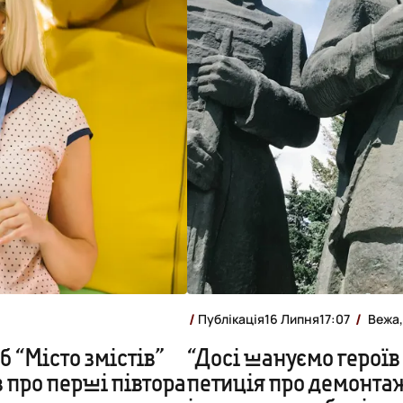
Публікація
16 Липня
17:07
Вежа,
б “Місто змістів”
“Досі шануємо героїв 
в про перші півтора
петиція про демонтаж