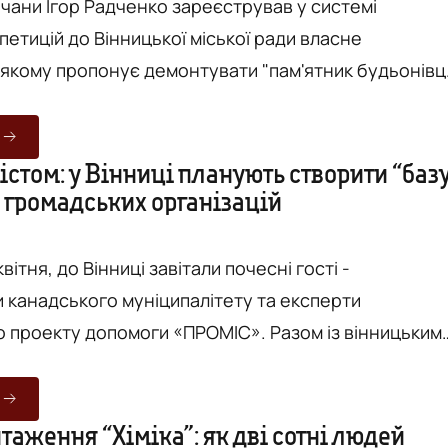
ичани Ігор Радченко зареєстрував у системі
етицій до Вінницької міської ради власне
 якому пропонує демонтувати "пам'ятник будьонів
мійцям", маючи на увазі Меморіал Слави,
йській площі. Автор петиції звертає увагу
вність такого меморіалу в центрі міста є
містом: у Вінниці планують створити “баз
 громадських організацій
м наших катів", та зазначає: "ви уявляєте щоб в
вили пам'ятник війсь...
вітня, до Вінниці завітали почесні гості -
 канадського муніципалітету та експерти
 проекту допомоги «ПРОМІС». Разом із вінницьким
ни обговорили результати реалізації проекту «Міст
р комунікації та партисипації». На зустрічі, що
GO-Хабі (вулиця Пушкіна, 11) зокрема були присутні
аження “Хіміка”: як дві сотні людей