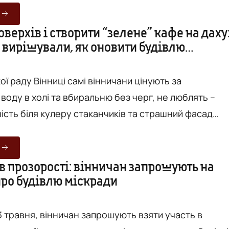
рганізацій та активістів, а ще – розкажуть, в яких
вінницького “третього сектору” сьогодні найбільш
оверхів і створити “зелене” кафе на даху
 вирішували, як оновити будівлю
не вистачає свіжих ідей та “вільних рук”. Головна цільова ауди...
ої раду Вінниці самі вінничани цінують за
воду в холі та вбиральню без черг, не люблять –
ість біля кулеру стаканчиків та страшний фасад
, а хочуть - мати на даху "зелене” кафе з
біноклями і накриттям із сонячних панелей. Звісно,
ань щодо головної будівлі в самому центрі Вінниці 
в прозорості: вінничан запрошують на
про будівлю міскради
авня на дискусійній панелі було висловлено значно
 про ...
13 травня, вінничан запрошують взяти участь в