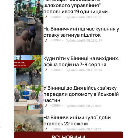
шляхового управління"
поповнився 19 одиницями
нової техніки
Публікація
07.08.26
13:30
НОВИНИ
На Вінниччині під час купання у
ставку загинув підліток
Публікація
07.08.26
12:37
НОВИНИ
Куди піти у Вінниці на вихідних:
афіша подій на 7-9 серпня
Публікація
07.08.26
12:10
НОВИНИ
У Вінниці до Дня військ зв’язку
передали допомогу військовій
частині
Публікація
07.08.26
11:26
НОВИНИ
На Вінниччині минулої доби
сталось 22 пожежі
у
Публікація
07.08.26
11:24
НОВИНИ
ВСІ НОВИНИ