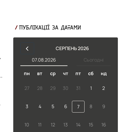
ПУБЛІКАЦІЇ ЗА ДАТАМИ
СЕРПЕНЬ 2026
,
07.08.2026
Сьогодні
пн
вт
ср
чт
пт
сб
нд
27
28
29
30
31
1
2
я
3
4
5
6
8
9
7
10
11
12
13
14
15
16