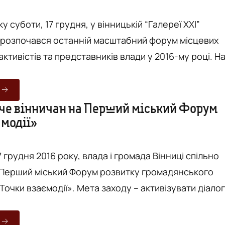
інно передавав ці дані н...
ку суботи, 17 грудня, у вінницькій “Галереї ХХІ”
, розпочався останній масштабний форум місцевих
ктивістів та представників влади у 2016-му році. На
одії” вінницькі чиновники та представники
організацій намагалися вирішити, яким стане перш
O-хаб та що взагалі потрібно робити, аби
че вінничан на Перший міський Форум
амодії»
місцевих громадських організацій з міською владою
он...
17 грудня 2016 року, влада і громада Вінниці спільно
Перший міський Форум розвитку громадянського
ї». Мета заходу – активізувати діалог
кими організаціями та Вінницькою міською радою
фективно співпрацювати щодо розвитку міста у рамк