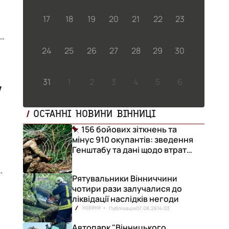
17
18
19
20
21
22
23
цю
24
25
26
27
28
29
30
31
1
2
3
4
5
6
у
ОСТАННІ НОВИНИ ВІННИЦІ
156 бойових зіткнень та
мінус 910 окупантів: зведення
Генштабу та дані щодо втрат
ворога за добу
и
Рятувальники Вінниччини
о
чотири рази залучалися до
ліквідації наслідків негоди
Публікація
07.08.26
14:03
НОВИНИ
Автопарк "Вінницького