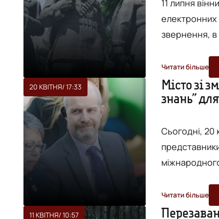
11 липня вінн
електронних п
звернення, в
та червоноар
розташований на Європе
Читати більше
на те, що ная
Місто зі з
20 КВІТНЯ
/ 17:33
знань” для
"прославляння
Ізраїлі встано
Сьогодні, 20 к
представники
міжнародного
фахівцями во
зі змістом: прості
Читати більше
відбулась у N
Перезавант
11 КВІТНЯ
/ 10:57