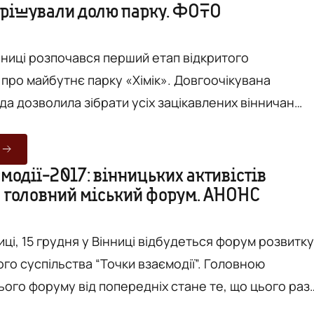
ирішували долю парку. ФОТО
- депутат міської ради міста Прінс-Джордж та член
інниці розпочався перший етап відкритого
айбутнє парку «Хімік». Довгоочікувана
да дозволила зібрати усіх зацікавлених вінничан
прямо на території парку. Імпровізовану сцену
біля розбитого бетонного фонтану - символу
лизько двох сотень
модії-2017: вінницьких активістів
а головний міський форум. АНОНС
и до парку на 18:00 людей закликали вінницькі
Інституту роз...
ниці, 15 грудня у Вінниці відбудеться форум розвитку
суспільства “Точки взаємодії”. Головною
ього форуму від попередніх стане те, що цього раз
родемонструють вже реалізовані успішні проекти