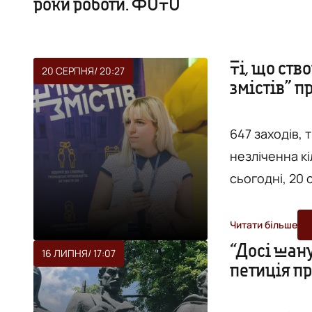
роки роботи. ФОТО
Ті, що ств
20 СЕРПНЯ
/ 20:27
змістів” п
перші пів
647 заходів, 
незліченна кі
сьогодні, 20
хабі на вулиц
перші півтора року св
Читати більше
завершується 
“Досі шану
16 ЛИПНЯ
/ 17:07
петиція п
тож з осені "
реагують і