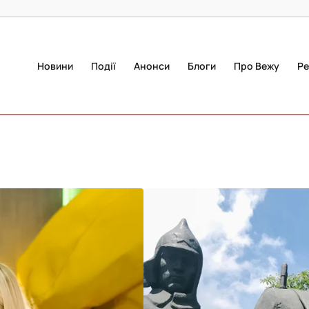
Новини
Події
Анонси
Блоги
Про Вежу
Ре