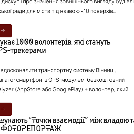
 дискусії про значення зовнішнього вигляду будівлі
ської ради для міста під назвою «10 поверхів
ста, проаналізувати поточну ситуацію зі спорудою 
, 59, визначити, як вона впливає на місто в цілому т
кає 1000 волонтерів, які стануть
PS-трекерами
ення зовнішнього вигляду головної муніципальної
и вдосконалити транспортну систему Вінниці,
агато: смартфон із GPS-модулем, безкоштовний
lyzer (AppStore або GooglePlay) + волонтер, який
 смартфон із собою постійно, доки пересувається
педом, на
о чи пішки – не важливо. Важливо лише, аби на
шукають “Точки взаємодії” між владою т
. ФОТОРЕПОРТАЖ
вжди була увімкнена геолокація і волонтер