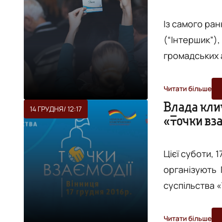
щовечора сумл
Із самого ран
(“Інтершик”)
громадських а
“Точках взаєм
громадських 
Читати більше
вінницький NG
Влада кли
14 ГРУДНЯ
/ 12:17
«Точки вз
спілкування 
стало більш к
Цієї суботи, 
організують 
суспільства «Точки взаємоді
між громадсь
про те, як е
Читати більше