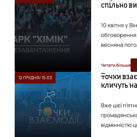
спільно в
Гарт Фрізелл 
Правлінн...
10 квітня у В
обговорення про м
весняна пого
просто неба 
розташували 
Читати більше
занепаду «Хіміка». Цього дня тут зібралося б
Точки взає
12 ГРУДНЯ
/ 15:03
кличуть н
містян: прийт
урбаністи з «
Вже цієї п’ят
громадянського 
відмінністю ц
вінничанам п