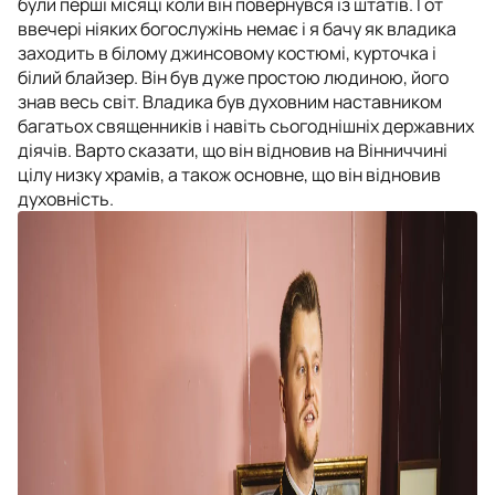
були перші місяці коли він повернувся із штатів. І от
ввечері ніяких богослужінь немає і я бачу як владика
заходить в білому джинсовому костюмі, курточка і
білий блайзер. Він був дуже простою людиною, його
знав весь світ. Владика був духовним наставником
багатьох священників і навіть сьогоднішніх державних
діячів. Варто сказати, що він відновив на Вінниччині
цілу низку храмів, а також основне, що він відновив
духовність.