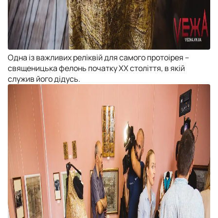
Одна із важливих реліквій для самого протоірея –
священицька фелонь початку ХХ століття, в якій
служив його дідусь.