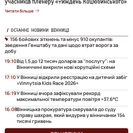
учасників пленеру «Тиждень Коцюбинського»
Читати більше
ОСТАННІ НОВИНИ ВІННИЦІ
156 бойових зіткнень та мінус 910 окупантів:
зведення Генштабу та дані щодо втрат ворога за
добу
19:10
Від 1,5 до 12 тисяч доларів за "послугу": на
Вінниччині викрили нові корупційні схеми
17:10
У Вінниці відкрили реєстрацію на дитячий забіг
«Vinnytsia Kids Race 2026»
16:19
У Вінниці вчора зафіксували рекорд
максимальної температури повітря +37,6°С
16:08
Вінницька прокуратура скерувала до суду
справу шахрая, який видурив у вінничанки 154
тисячі гривень