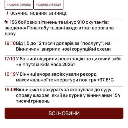
НОВИНИ ВІННИЦІ
НОВИНИ ВІННИЦЯ
ОСТАННІ НОВИНИ ВІННИЦІ
156 бойових зіткнень та мінус 910 окупантів:
зведення Генштабу та дані щодо втрат ворога за
добу
19:10
Від 1,5 до 12 тисяч доларів за "послугу": на
Вінниччині викрили нові корупційні схеми
17:10
У Вінниці відкрили реєстрацію на дитячий забіг
«Vinnytsia Kids Race 2026»
16:19
У Вінниці вчора зафіксували рекорд
максимальної температури повітря +37,6°С
16:08
Вінницька прокуратура скерувала до суду
справу шахрая, який видурив у вінничанки 154
тисячі гривень
ВСІ НОВИНИ