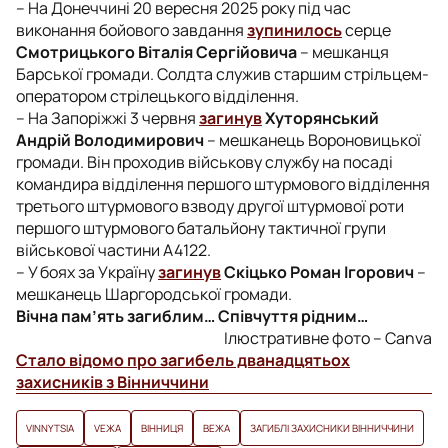
– На Донеччині 20 вересня 2025 року під час
виконання бойового завдання
зупинилось
серце
Смотрицького Віталія Сергійовича
– мешканця
Барської громади. Солдта служив старшим стрільцем-
оператором стрілецького відділення.
– На Запоріжжі 3 червня
загинув
Хуторянський
Андрій Володимирович
– мешканець Вороновицької
громади. Він проходив військову службу на посаді
командира відділення першого штурмового відділення
третього штурмового взводу другої штурмової роти
першого штурмового батальйону тактичної групи
військової частини А4122.
– У боях за Україну
загинув
Скіцько Роман Ігорович
–
мешканець Шаргородської громади.
Вічна пам’ять загиблим… Співчуття рідним…
Ілюстративне фото – Сanva
Стало відомо про загибель дванадцятьох
захисників з Вінниччини
VINNYTSIA
VЕЖА
ВІННИЦЯ
ВЕЖА
ЗАГИБЛІ ЗАХИСНИКИ ВІННИЧЧИНИ