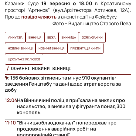
Казанжи буде
19 вересня о 18:00
в Креативному
просторі “Артинов” (вул.Архітектора Артинова, 12А).
Про це
повідомляють
в анонсі події на Фейсбуку.
Фото – Видавництво Старого Лева
VINNYTSIA
ВІННИЦЯ
ВЕЖА
ВИННИЦА
ЗОЯ КАЗАНЖИ
НОВИНИ ВІННИЦІ
НОВИНИ ВІННИЦЯ
ПРЕЗЕНТАЦІЯ КНИГИ
ЩОСЬ ТАКЕ ЯК ЛЮБОВ
ОСТАННІ НОВИНИ ВІННИЦІ
156 бойових зіткнень та мінус 910 окупантів:
зведення Генштабу та дані щодо втрат ворога за
добу
12:04
На Вінниччині поліція приїхала на виклик про
насильство, а виявила у фігуранта понад 300
конопель
11:10
"Вінницяоблводоканал" попереджає про
продовження аварійних робіт на
водопровідній станції