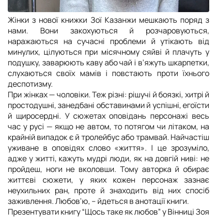
Жінки з нової книжки Зої Казанжи мешкають поряд з
нами. Вони закохуються й розчаровуються,
наражаються на сучасні проблеми й утікають від
минулих, цілуються при місячному сяйві й плачуть у
подушку, заварюють каву або чай і в’яжуть шкарпетки,
слухаються своїх мамів і повстають проти їхнього
деспотизму.
При жінках — чоловіки. Теж різні: рішучі й боязкі, хитрі й
простодушні, занедбані обставинами й успішні, егоїсти
й щиросердні. У сюжетах оповідань персонажі весь
час у русі — якщо не автом, то потягом чи літаком, на
крайній випадок є й тролейбус або трамвай. Найчастіш
уживане в оповідях слово «життя». І це зрозуміло,
адже у житті, кажуть мудрі люди, як на довгій ниві: не
пройдеш, ноги не вколовши. Тому авторка й обирає
життєві сюжети, у яких кожен персонаж зазнає
неухильних ран, проте й знаходить від них спосіб
заживлення. Любов’ю, – йдеться в анотації книги.
Презентувати книгу “Щось таке як любов” у Вінниці Зоя