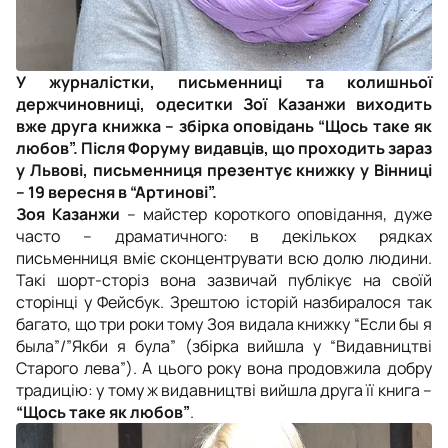
У журналістки, письменниці та колишньої
держчиновниці, одеситки Зої Казанжи виходить
вже друга книжка – збірка оповідань “Щось таке як
любов”. Після Форуму видавців, що проходить зараз
у Львові, письменниця презентує книжку у Вінниці
– 19 вересня в “Артинові”.
Зоя Казанжи
– майстер короткого оповідання, дуже
часто – драматичного: в декількох рядках
письменниця вміє сконцентрувати всю долю людини.
Такі шорт-сторіз вона зазвичай публікує на своїй
сторінці у Фейсбук. Зрештою історій назбиралося так
багато, що три роки тому Зоя видала книжку “Если бы я
была”/”Якби я була” (збірка вийшла у “Видавництві
Старого лева”). А цього року вона продовжила добру
традицію: у тому ж видавництві вийшла друга її книга –
“Щось таке як любов”
.