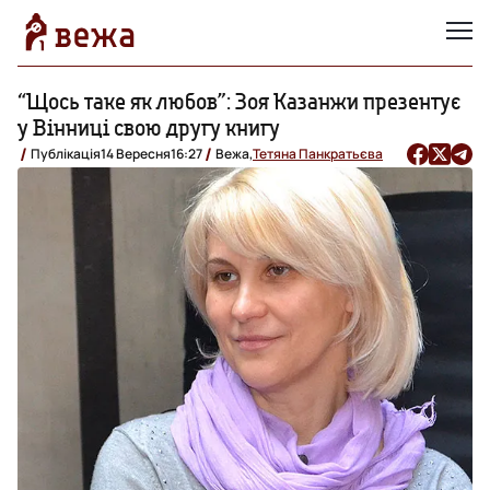
“Щось таке як любов”: Зоя Казанжи презентує
у Вінниці свою другу книгу
Публікація
14 Вересня
16:27
Вежа,
Тетяна Панкратьєва