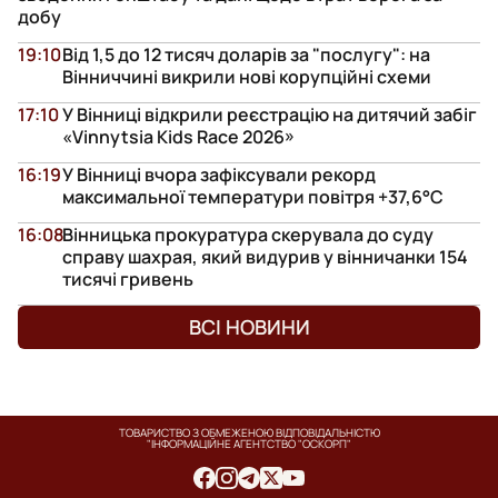
добу
19:10
Від 1,5 до 12 тисяч доларів за "послугу": на
Вінниччині викрили нові корупційні схеми
17:10
У Вінниці відкрили реєстрацію на дитячий забіг
«Vinnytsia Kids Race 2026»
16:19
У Вінниці вчора зафіксували рекорд
максимальної температури повітря +37,6°С
16:08
Вінницька прокуратура скерувала до суду
справу шахрая, який видурив у вінничанки 154
тисячі гривень
ВСІ НОВИНИ
ТОВАРИСТВО З ОБМЕЖЕНОЮ ВІДПОВІДАЛЬНІСТЮ
"ІНФОРМАЦІЙНЕ АГЕНТСТВО "ОСКОРП"