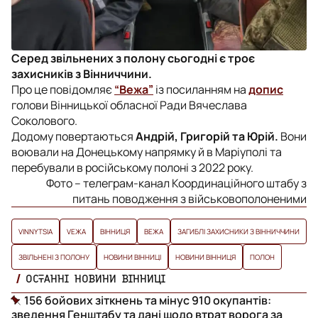
Серед звільнених з полону сьогодні є троє
захисників з Вінниччини.
Про це повідомляє
“Вежа”
із посиланням на
допис
голови Вінницької обласної Ради Вячеслава
Соколового.
Додому повертаються
Андрій, Григорій та Юрій.
Вони
воювали на Донецькому напрямку й в Маріуполі та
перебували в російському полоні з 2022 року.
Фото – телеграм-канал Координаційного штабу з
питань поводження з військовополоненими
VINNYTSIA
VЕЖА
ВІННИЦЯ
ВЕЖА
ЗАГИБЛІ ЗАХИСНИКИ З ВІННИЧЧИНИ
ЗВІЛЬНЕНІ З ПОЛОНУ
НОВИНИ ВІННИЦІ
НОВИНИ ВІННИЦЯ
ПОЛОН
ОСТАННІ НОВИНИ ВІННИЦІ
156 бойових зіткнень та мінус 910 окупантів:
зведення Генштабу та дані щодо втрат ворога за