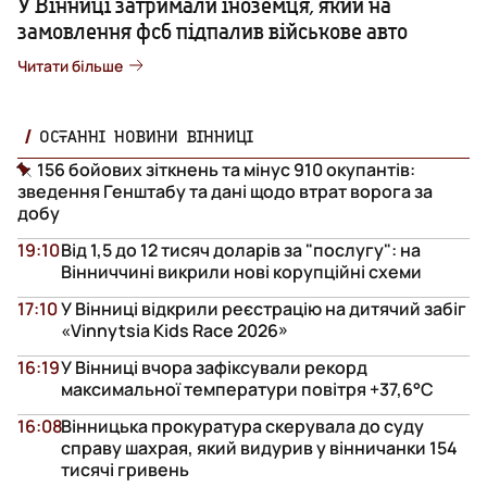
У Вінниці затримали іноземця, який на
замовлення фсб підпалив військове авто
Читати більше
ОСТАННІ НОВИНИ ВІННИЦІ
156 бойових зіткнень та мінус 910 окупантів:
зведення Генштабу та дані щодо втрат ворога за
добу
19:10
Від 1,5 до 12 тисяч доларів за "послугу": на
Вінниччині викрили нові корупційні схеми
17:10
У Вінниці відкрили реєстрацію на дитячий забіг
«Vinnytsia Kids Race 2026»
16:19
У Вінниці вчора зафіксували рекорд
максимальної температури повітря +37,6°С
16:08
Вінницька прокуратура скерувала до суду
справу шахрая, який видурив у вінничанки 154
тисячі гривень