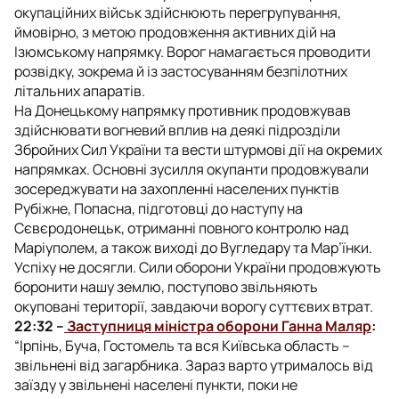
окупаційних військ здійснюють перегрупування,
ймовірно, з метою продовження активних дій на
Ізюмському напрямку. Ворог намагається проводити
розвідку, зокрема й із застосуванням безпілотних
літальних апаратів.
На Донецькому напрямку противник продовжував
здійснювати вогневий вплив на деякі підрозділи
Збройних Сил України та вести штурмові дії на окремих
напрямках. Основні зусилля окупанти продовжували
зосереджувати на захопленні населених пунктів
Рубіжне, Попасна, підготовці до наступу на
Сєвєродонецьк, отриманні повного контролю над
Маріуполем, а також виході до Вугледару та Мар’їнки.
Успіху не досягли. Сили оборони України продовжують
боронити нашу землю, поступово звільняють
окуповані території, завдаючи ворогу суттєвих втрат.
22:32 –
Заступниця міністра оборони Ганна Маляр
:
“Ірпінь, Буча, Гостомель та вся Київська область –
звільнені від загарбника. Зараз варто утрималось від
заїзду у звільнені населені пункти, поки не