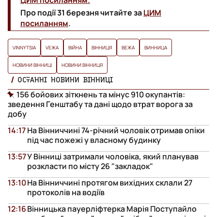
Про події 31 березня читайте за
ЦИМ
посиланням
.
VINNYTSIA
VЕЖА
ВІЙНА
ВІННИЦЯ
ВЕЖА
ВИННИЦА
НОВИНИ ВІННИЦІ
НОВИНИ ВІННИЦЯ
ОСТАННІ НОВИНИ ВІННИЦІ
156 бойових зіткнень та мінус 910 окупантів:
зведення Генштабу та дані щодо втрат ворога за
добу
14:17
На Вінниччині 74-річний чоловік отримав опіки
під час пожежі у власному будинку
13:57
У Вінниці затримали чоловіка, який планував
розкласти по місту 26 "закладок"
13:10
На Вінниччині протягом вихідних склали 27
протоколів на водіїв
12:16
Вінницька пауерліфтерка Марія Поступайло