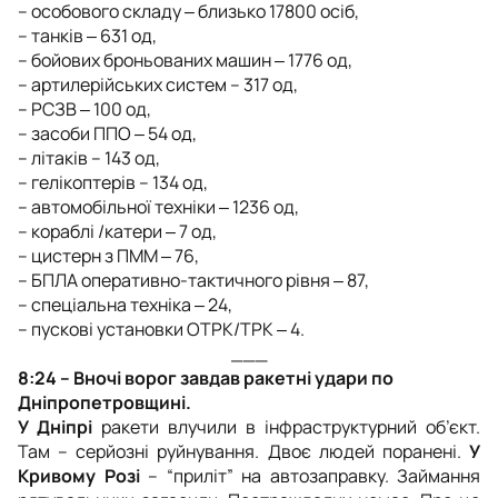
– особового складу ‒ близько 17800 осіб,
– танків ‒ 631 од,
– бойових броньованих машин ‒ 1776 од,
– артилерійських систем – 317 од,
– РСЗВ ‒ 100 од,
– засоби ППО ‒ 54 од,
– літаків – 143 од,
– гелікоптерів – 134 од,
– автомобільної техніки ‒ 1236 од,
– кораблі /катери ‒ 7 од,
– цистерн з ПММ ‒ 76,
– БПЛА оперативно-тактичного рівня ‒ 87,
– спеціальна техніка ‒ 24,
– пускові установки ОТРК/ТРК ‒ 4.
___
8:24 – Вночі ворог завдав ракетні удари по
Дніпропетровщині.
У Дніпрі
ракети влучили в інфраструктурний об’єкт.
Там
–
серйозні руйнування. Двоє людей поранені.
У
Кривому Розі
–
“приліт” на автозаправку. Займання