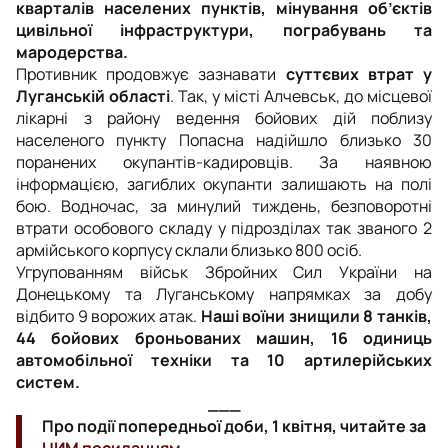
кварталів населених пунктів, мінування об’єктів
цивільної інфраструктури, пограбувань та
мародерства.
Противник продовжує зазнавати
суттєвих втрат у
Луганській області
. Так, у місті Алчевськ, до місцевої
лікарні з району ведення бойових дій поблизу
населеного пункту Попасна надійшло близько 30
поранених окупантів-кадировців. За наявною
інформацією, загиблих окупанти залишають на полі
бою. Водночас, за минулий тиждень, безповоротні
втрати особового складу у підрозділах так званого 2
армійського корпусу склали близько 800 осіб.
Угрупованням військ Збройних Сил України на
Донецькому та Луганському напрямках за добу
відбито 9 ворожих атак.
Наші воїни знищили 8 танків,
44 бойових броньованих машин, 16 одиниць
автомобільної техніки та 10 артилерійських
систем.
___
Про події попередньої доби, 1 квітня, читайте за
ЦИМ посиланням.