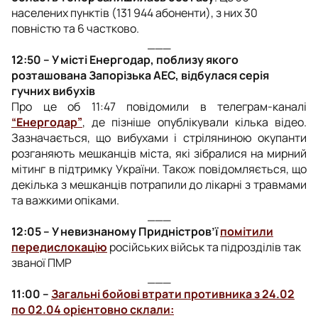
населених пунктів (131 944 абоненти), з них 30
повністю та 6 частково.
___
12:50 – У місті Енергодар, поблизу якого
розташована Запорізька АЕС, відбулася серія
гучних вибухів
Про це об 11:47 повідомили в телеграм-каналі
“Енергодар”
, де пізніше опублікували кілька відео.
Зазначається, що вибухами і стріляниною окупанти
розганяють мешканців міста, які зібралися на мирний
мітинг в підтримку України. Також повідомляється, що
декілька з мешканців потрапили до лікарні з травмами
та важкими опіками.
___
12:05 – У невизнаному Придністров’ї
помітили
передислокацію
російських військ та підрозділів так
званої ПМР
___
11:00 –
Загальні бойові втрати противника з 24.02
по 02.04 орієнтовно склали: