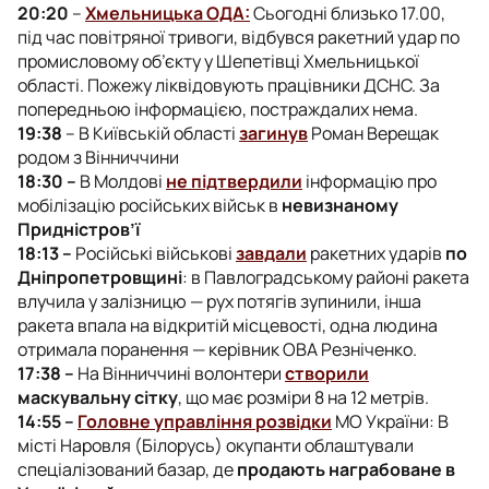
20:20
–
Хмельницька ОДА:
Сьогодні близько 17.00,
під час повітряної тривоги, відбувся ракетний удар по
промисловому об’єкту у Шепетівці Хмельницької
області. Пожежу ліквідовують працівники ДСНС. За
попередньою інформацією, постраждалих нема.
19:38
– В Київській області
загинув
Роман Верещак
родом з Вінниччини
18:30 –
В Молдові
не підтвердили
інформацію про
мобілізацію російських військ в
невизнаному
Придністров’ї
18:13 –
Російські військові
завдали
ракетних ударів
по
Дніпропетровщині
: в Павлоградському районі ракета
влучила у залізницю — рух потягів зупинили, інша
ракета впала на відкритій місцевості, одна людина
отримала поранення — керівник ОВА Резніченко.
17:38 –
На Вінниччині волонтери
створили
маскувальну сітку
, що має розміри 8 на 12 метрів.
14:55 –
Головне управління розвідки
МО України: В
місті Наровля (Білорусь) окупанти облаштували
спеціалізований базар, де
продають награбоване в