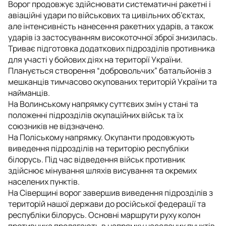
Ворог продовжує здійснювати систематичні ракетні і
авіаційні удари по військових та цивільних об’єктах,
але інтенсивність нанесення ракетних ударів, а також
ударів із застосуванням високоточної зброї знизилась.
Триває підготовка додаткових підрозділів противника
для участі у бойових діях на території України.
Планується створення “добровольчих” батальйонів з
мешканців тимчасово окупованих територій України та
найманців.
На Волинському напрямку суттєвих змін у стані та
положенні підрозділів окупаційних військ та їх
союзників не відзначено.
На Поліському напрямку. Окупанти продовжують
виведення підрозділів на територію республіки
білорусь. Під час відведення військ противник
здійснює мінування шляхів висування та окремих
населених пунктів.
На Сіверщині ворог завершив виведення підрозділів з
територій нашої держави до російської федерації та
республіки білорусь. Основні маршрути руху колон
противника пролягають в напрямку населених пунктів