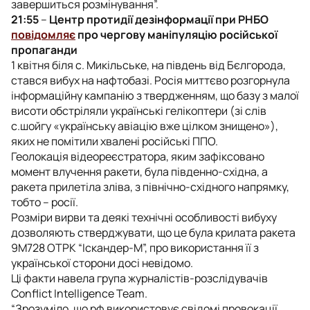
завершиться розмінування”.
21:55
–
Центр протидії дезінформації при РНБО
повідомляє
про чергову маніпуляцію російської
пропаганди
1 квітня біля с. Микільське, на південь від Бєлгорода,
стався вибух на нафтобазі. Росія миттєво розгорнула
інформаційну кампанію з твердженням, що базу з малої
висоти обстріляли українські гелікоптери (зі слів
с.шойгу «українську авіацію вже цілком знищено»),
яких не помітили хвалені російські ППО.
Геолокація відеореєстратора, яким зафіксовано
момент влучення ракети, була південно-східна, а
ракета прилетіла зліва, з північно-східного напрямку,
тобто – росії.
Розміри вирви та деякі технічні особливості вибуху
дозволяють стверджувати, що це була крилата ракета
9М728 ОТРК “Іскандер-М”, про використання її з
української сторони досі невідомо.
Ці факти навела група журналістів-розслідувачів
Conflict Intelligence Team.
“Зрозуміло, що рф використовує свідомі провокації,