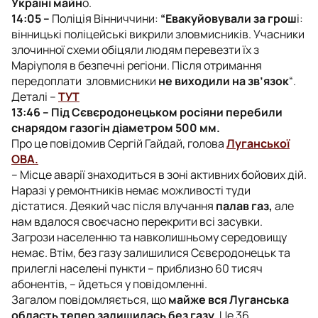
Україні майн
о.
14:05 –
Поліція Вінниччини:
“Евакуйовували за грош
і:
вінницькі поліцейські викрили зловмисників. Учасники
злочинної схеми обіцяли людям перевезти їх з
Маріуполя в безпечні регіони. Після отримання
передоплати зловмисники
не виходили на зв’язок
“.
Деталі –
ТУТ
13:46 – Під Сєвєродонецьком росіяни перебили
снарядом газогін діаметром 500 мм.
Про це повідомив Сергій Гайдай, голова
Луганської
ОВА.
–
Місце аварії знаходиться в зоні активних бойових дій.
Наразі у ремонтників немає можливості туди
дістатися. Деякий час після влучання
палав газ,
але
нам вдалося своєчасно перекрити всі засувки.
Загрози населенню та навколишньому середовищу
немає. Втім, без газу залишилися Сєвєродонецьк та
прилеглі населені пункти
–
приблизно 60 тисяч
абонентів,
–
йдеться у повідомленні.
Загалом повідомляється, що
майже вся Луганська
область тепер залишилась без газу
. Це 36