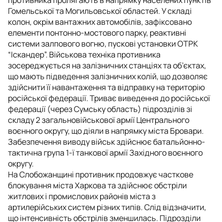
Гомельської та Могильовської областей. У складі
колон, окрім вантажних автомобілів, зафіксовано
елементи понтонно-мостового парку, реактивні
системи залпового вогню, пускові установки ОТРК
“Іскандер”. Військова техніка противника
зосереджується на залізничних станціях та об’єктах,
що мають підведення залізничних колій, що дозволяє
здійснити її навантаження та відправку на територію
російської федерації. Триває виведення до російської
федерації (через Сумську область) підрозділів зі
складу 2 загальновійськової армії Центрального
воєнного округу, що діяли в напрямку міста Бровари.
Забезпечення виводу військ здійснює батальйонно-
тактична група 1-ї танкової армії Західного воєнного
округу.
На Слобожанщині противник продовжує часткове
блокування міста Харкова та здійснює обстріли
житлових і промислових районів міста з
артилерійських систем різних типів. Слід відзначити,
що інтенсивність обстрілів зменшилась. Підрозділи