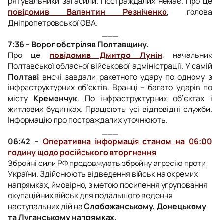
рятувальники загасили. Постраждалих немає. Про це
повідомив Валентин Резніченко
, голова
Дніпропетровської ОВА.
___
7:36 – Ворог обстріляв Полтавщину.
Про це
повідомив Дмитро Лунін
, начальник
Полтавської обласної військової адміністрації. У самій
Полтаві
вночі завдали ракетного удару по одному з
інфраструктурних обʼєктів. Вранці – багато ударів по
місту
Кременчук
. По інфраструктурних обʼєктах і
житлових будинках. Працюють усі відповідні служби.
Інформацію про постраждалих уточнюють.
___
06:42 –
Оперативна інформація станом на 06:00
годину щодо російського вторгнення
Збройні сили РФ продовжують збройну агресію проти
України. Здійснюють відведення військ на окремих
напрямках, ймовірно, з метою посилення угруповання
окупаційних військ для подальшого ведення
наступальних дій на
Слобожанському, Донецькому
та Луганському напрямках.