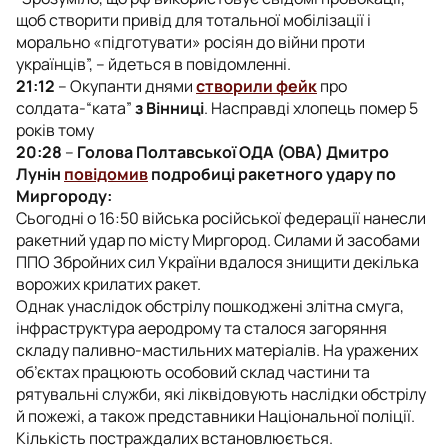
щоб створити привід для тотальної мобілізації і
морально «підготувати» росіян до війни проти
українців”, – йдеться в повідомленні.
21:12
– Окупанти днями
створили фейк
про
солдата-“ката”
з Вінниці
. Насправді хлопець помер 5
років тому
20:28
–
Голова Полтавської ОДА (ОВА) Дмитро
Лунін
повідомив
подробиці ракетного удару по
Миргороду:
Сьогодні о 16:50 війська російської федерації нанесли
ракетний удар по місту Миргород. Силами й засобами
ППО Збройних сил України вдалося знищити декілька
ворожих крилатих ракет.
Однак унаслідок обстрілу пошкоджені злітна смуга,
інфраструктура аеродрому та сталося загоряння
складу паливно-мастильних матеріалів. На уражених
об’єктах працюють особовий склад частини та
рятувальні служби, які ліквідовують наслідки обстрілу
й пожежі, а також представники Національної поліції.
Кількість постраждалих встановлюється.