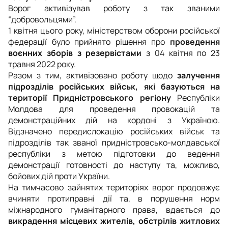
Ворог активізував роботу з так званими
“добровольцями”.
1 квітня цього року, міністерством оборони російської
федерації було прийнято рішення про
проведення
воєнних зборів з резервістами
з 04 квітня по 23
травня 2022 року.
Разом з тим, активізовано роботу щодо
залучення
підрозділів російських військ, які базуються на
території Придністровського регіону
Республіки
Молдова для проведення провокацій та
демонстраційних дій на кордоні з Україною.
Відзначено передислокацію російських військ та
підрозділів так званої придністровсько-молдавської
республіки з метою підготовки до ведення
демонстрації готовності до наступу та, можливо,
бойових дій проти України.
На тимчасово зайнятих територіях ворог продовжує
вчиняти протиправні дії та, в порушення норм
міжнародного гуманітарного права, вдається до
викрадення місцевих жителів, обстрілів житлових