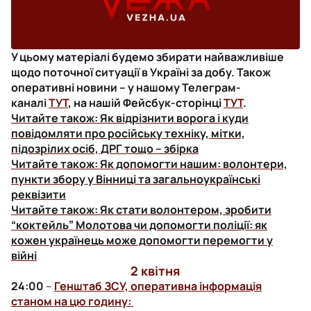
У цьому матеріалі будемо збирати найважливіше
щодо поточної ситуації в Україні за добу. Також
оперативні новини – у нашому Телеграм-
каналі
ТУТ
, на нашій Фейсбук-сторінці
ТУТ
.
Читайте також:
Як відрізнити ворога і куди
повідомляти про російську техніку, мітки,
підозрілих осіб, ДРГ тощо – збірка
Читайте також:
Як допомогти нашим: волонтери,
пункти збору у Вінниці та загальноукраїнські
реквізити
Читайте також:
Як стати волонтером, зробити
“коктейль” Молотова чи допомогти поліції: як
кожен українець може допомогти перемогти у
війні
2 квітня
24:00
–
Генштаб ЗСУ, оперативна інформація
станом на цю годину: