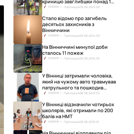
криницю завглибшки понад 15
метрів
Публікація
09.08.26
15:00
НОВИНИ
Стало відомо про загибель
десятьох захисників з
Вінниччини
Публікація
09.08.26
14:39
НОВИНИ
На Вінниччині минулої доби
сталось 11 пожеж
Публікація
09.08.26
12:35
НОВИНИ
У Вінниці затримали чоловіка,
який на чужому авто травмував
патрульного та пошкодив
кілька машин
Публікація
08.08.26
19:39
НОВИНИ
У Вінниці відзначили чотирьох
школярів, які отримали по 200
балів на НМТ
Публікація
08.08.26
18:01
НОВИНИ
На Вінниччині відправили під