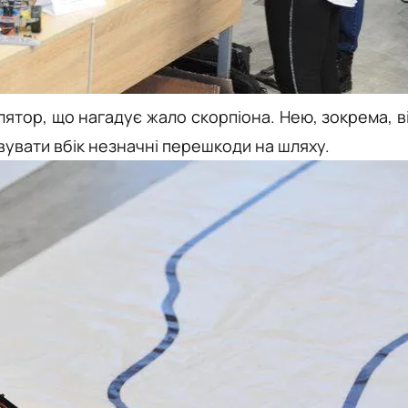
лятор, що нагадує жало скорпіона. Нею, зокрема, в
вувати вбік незначні перешкоди на шляху.