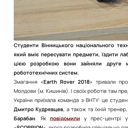
Студенти Вінницького національного техн
який вміє пересувати предмети, їздити лаб
цією розробкою вони зайняли друге м
робототехнічних систем.
Змагання
«
Earth Rover 2018
» тривали пр
Молдови (м. Кишинів). І своїх роботів там пре
України
приїхала команда з ВНТУ:
це с
туде
Дмитро Кудрявцев
, а також та їхній трене
Барабан
. Як
повідомили
у прес-центрі у
«
SCORPION
», якого розробила спеціально дл