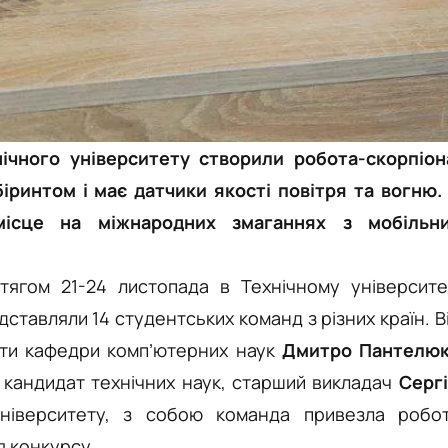
ічного університету створили робота-скорпіон
іринтом і має датчики якості повітря та вогню.
ісце на міжнародних змаганнях з мобільн
отягом
21-24 листопада в Технічному університе
дставляли 14 студентських команд з різних країн. В
нти
кафедри комп’ютерних наук
Дмитро Пантелю
р, кандидат технічних наук, старший викладач
Серг
ніверситету, з собою команда привезла робо
я конкурсу.