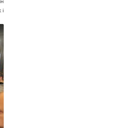
ін
 і