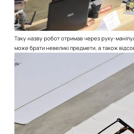
Таку назву робот отримав через руку-
маніпу
може брати невеликі предмети, а також відсо