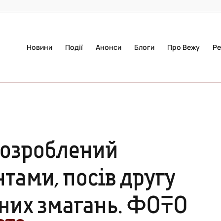
Новини
Події
Анонси
Блоги
Про Вежу
Ре
розроблений
тами, посів другу
них змагань. ФОТО