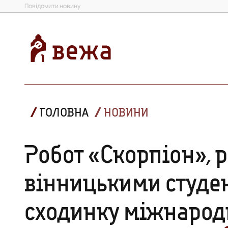
Повідомити новину
ГОЛОВНА
НОВИНИ
Робот «Скорпіон», 
вінницькими студен
сходинку міжнарод