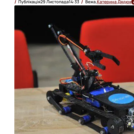
Публікація
29 Листопада
14:33
Вежа,
Катерина Дядюк