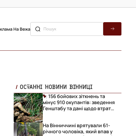
клама На Вежа
ОСТАННІ НОВИНИ ВІННИЦІ
156 бойових зіткнень та
мінус 910 окупантів: зведення
Генштабу та дані щодо втрат
ворога за добу
На Вінниччині врятували 61-
річного чоловіка, який впав у