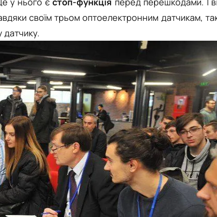
Ще у нього є
стоп-функція
перед перешкодами. І в
 завдяки своїм трьом оптоелектронним датчикам, так
 датчику.