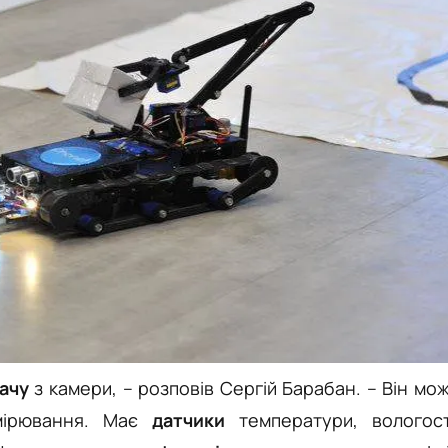
ачу
з камери,
–
розповів Сергій Барабан.
–
Він мо
мірювання. Має
датчики
температури, вологост