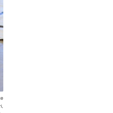
же
і,