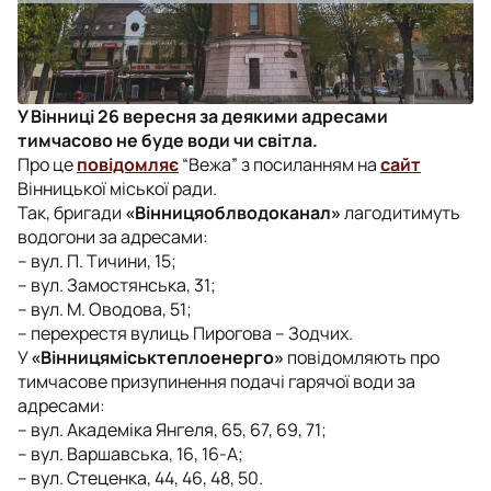
У Вінниці 26 вересня за деякими адресами
тимчасово не буде води чи світла.
Про це
повідомляє
“Вежа” з посиланням на
сайт
Вінницької міської ради.
Так, бригади
«Вінницяоблводоканал»
лагодитимуть
водогони за адресами:
– вул. П. Тичини, 15;
– вул. Замостянська, 31;
– вул. М. Оводова, 51;
– перехрестя вулиць Пирогова – Зодчих.
У
«Вінницяміськтеплоенерго»
повідомляють про
тимчасове призупинення подачі гарячої води за
адресами:
– вул. Академіка Янгеля, 65, 67, 69, 71;
– вул. Варшавська, 16, 16-А;
– вул. Стеценка, 44, 46, 48, 50.