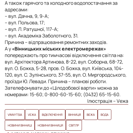
А також гарячого та холодного водопостачання за
адресами:
– вул. Дачна, 9, 9-А;
– вул. Польова, 17;
– вул. Л. Ратушної, 117-А;
– вул. Академіка Заболотного, 31.
Причина – відпрацювання ремонтних заходів.
А у
«Вінницьких міських електромережах»
попереджають про тимчасові відключення світла на:
вул. Архітектора Артинова, 8-22, вул. Соборна, 68-72,
вул. О. Божка, 5-28, пров. О. Божка, вул. Київська, 104-
120, вул. С. Зулінського, 37-55, вул. О. Миргородського,
проїзди Ю. Левади. Причина – планові роботи.
Зателефонувати до «Цілодобової варти» можна за
номерами: 15-60; 0-800-60-15-60; (0432) 65-15-60.
Ілюстрація – Vежа
VINNYTSIA
VЕЖА
ВІДКЛЮЧЕННЯ
ВІННИЦЯ
ВЕЖА
ВОДА
НОВИНИ ВІННИЦІ
НОВИНИ ВІННИЦЯ
СВІТЛР