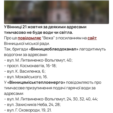
У Вінниці 21 жовтня за деякими адресами
тимчасово не буде води чи світла.
Про це
повідомляє
“Вежа” з посиланням на
сайт
Вінницької міської ради.
Так, бригади
«Вінницяоблводоканал»
лагодитимуть
водогони за адресами:
– вул. М. Литвиненко-Вольгемут, 40;
– просп. Космонавтів, 16-18;
– вул. К. Василенка, 6;
– вул. Можайського, 16.
У
«Вінницяміськтеплоенерго»
повідомляють про
тимчасове призупинення подачі гарячої води за
адресами:
– вул. М. Литвиненко-Вольгемут, 24, 30, 32, 40, 44;
– вул. Захисників Неба, 24, 28;
– вул. Г. Сковороди, 19, 21.