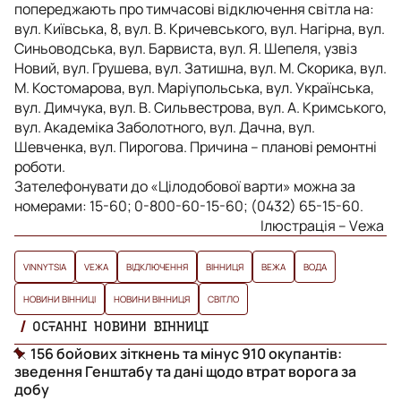
попереджають про тимчасові відключення світла на:
вул. Київська, 8, вул. В. Кричевського, вул. Нагірна, вул.
Синьоводська, вул. Барвиста, вул. Я. Шепеля, узвіз
Новий, вул. Грушева, вул. Затишна, вул. М. Скорика, вул.
М. Костомарова, вул. Маріупольська, вул. Українська,
вул. Димчука, вул. В. Сильвестрова, вул. А. Кримського,
вул. Академіка Заболотного, вул. Дачна, вул.
Шевченка, вул. Пирогова. Причина – планові ремонтні
роботи.
Зателефонувати до «Цілодобової варти» можна за
номерами: 15-60; 0-800-60-15-60; (0432) 65-15-60.
Ілюстрація – Vежа
VINNYTSIA
VЕЖА
ВІДКЛЮЧЕННЯ
ВІННИЦЯ
ВЕЖА
ВОДА
НОВИНИ ВІННИЦІ
НОВИНИ ВІННИЦЯ
СВІТЛО
ОСТАННІ НОВИНИ ВІННИЦІ
156 бойових зіткнень та мінус 910 окупантів:
зведення Генштабу та дані щодо втрат ворога за
добу