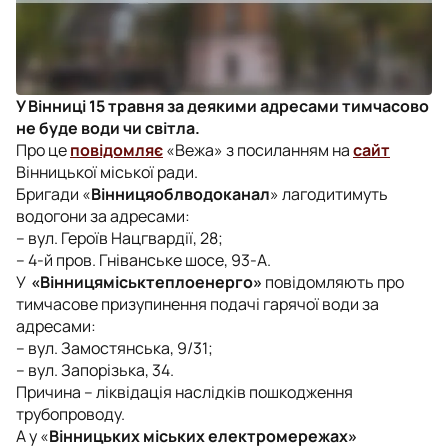
У Вінниці 15 травня за деякими адресами тимчасово
не буде води чи світла.
Про це
повідомляє
«Вежа» з посиланням на
сайт
Вінницької міської ради.
Бригади «
Вінницяоблводоканал
» лагодитимуть
водогони за адресами:
– вул. Героїв Нацгвардії, 28;
– 4-й пров. Гніванське шосе, 93-А.
У
«Вінницяміськтеплоенерго»
повідомляють про
тимчасове призупинення подачі гарячої води за
адресами:
– вул. Замостянська, 9/31;
– вул. Запорізька, 34.
Причина – ліквідація наслідків пошкодження
трубопроводу.
А у «
Вінницьких міських електромережах»