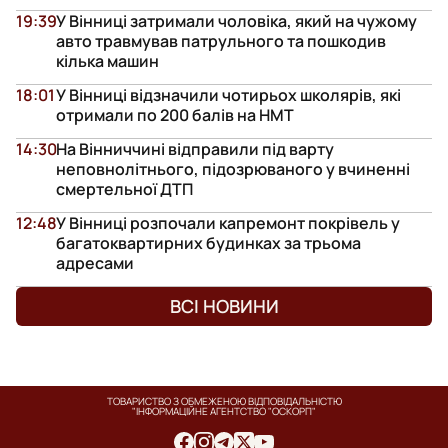
19:39
У Вінниці затримали чоловіка, який на чужому
авто травмував патрульного та пошкодив
кілька машин
18:01
У Вінниці відзначили чотирьох школярів, які
отримали по 200 балів на НМТ
14:30
На Вінниччині відправили під варту
неповнолітнього, підозрюваного у вчиненні
смертельної ДТП
12:48
У Вінниці розпочали капремонт покрівель у
багатоквартирних будинках за трьома
адресами
ВСІ НОВИНИ
ТОВАРИСТВО З ОБМЕЖЕНОЮ ВІДПОВІДАЛЬНІСТЮ
"ІНФОРМАЦІЙНЕ АГЕНТСТВО "ОСКОРП"