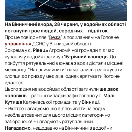
На Вінниччині вчора, 28 червня, у водоймах області
потонули троє людей, серед них — підліток.
Про це повідомляє “
Вежа
” з посиланням на Головне
управління
ДСНС у Вінницькій області.
Зокрема у с.
Рівець
Агрономічної громади під час
купання у водоймі загинув
16-річний хлопець
. До
прибуття рятувальників юнака з води дістали місцеві
мешканці. “Надзвичайники” намагались реанімувати
хлопця до приїзду медиків, однак врятувати його не
вдалося.
Цього ж дня на водоймах області загинули
ще двоє
чоловіків
. Трагічні випадки зафіксовано у с.
Малі
Кутища
Калинівської громади та у
Вінниці
.
– Вкотре нагадуємо, що відпочивати на воді у
необлаштованих для цього місцях категорично
заборонено! – нагадують рятувальники.
Нагадаємо
, нещодавно на Вінниччині з водойми