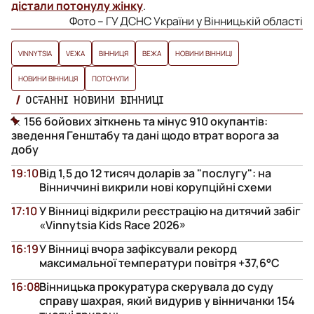
дістали потонулу жінку
.
Фото – ГУ ДСНС України у Вінницькій області
VINNYTSIA
VЕЖА
ВІННИЦЯ
ВЕЖА
НОВИНИ ВІННИЦІ
НОВИНИ ВІННИЦЯ
ПОТОНУЛИ
ОСТАННІ НОВИНИ ВІННИЦІ
156 бойових зіткнень та мінус 910 окупантів:
зведення Генштабу та дані щодо втрат ворога за
добу
19:10
Від 1,5 до 12 тисяч доларів за "послугу": на
Вінниччині викрили нові корупційні схеми
17:10
У Вінниці відкрили реєстрацію на дитячий забіг
«Vinnytsia Kids Race 2026»
16:19
У Вінниці вчора зафіксували рекорд
максимальної температури повітря +37,6°С
16:08
Вінницька прокуратура скерувала до суду
справу шахрая, який видурив у вінничанки 154