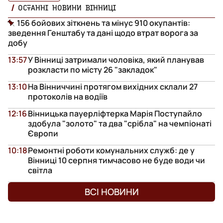
ОСТАННІ НОВИНИ ВІННИЦІ
156 бойових зіткнень та мінус 910 окупантів:
зведення Генштабу та дані щодо втрат ворога за
добу
13:57
У Вінниці затримали чоловіка, який планував
розкласти по місту 26 "закладок"
13:10
На Вінниччині протягом вихідних склали 27
протоколів на водіїв
12:16
Вінницька пауерліфтерка Марія Поступайло
здобула "золото" та два "срібла" на чемпіонаті
Європи
10:18
Ремонтні роботи комунальних служб: де у
Вінниці 10 серпня тимчасово не буде води чи
світла
ВСІ НОВИНИ