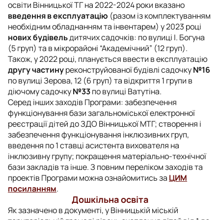
освіти Вінницької ТГ на 2022-2024 роки вказано
введення в експлуатацію
(разом із комплектуванням
необхідним обладнанням та інвентарем) у 2023 році
нових будівель
дитячих садочків: по вулиці І. Богуна
(5 груп) та в мікрорайоні “Академічний” (12 груп).
Також, у 2022 році, планується ввести в експлуатацію
другу частину
реконструйованої будівлі садочку
№16
по вулиці Зерова, 12 (6 груп) та відкриття 1 групи в
діючому садочку
№33
по вулиці Ватутіна.
Серед інших заходів Програми: забезпечення
функціонування бази загальноміської електронної
реєстрації дітей до ЗДО Вінницької МТГ; створення і
забезпечення функціонування інклюзивних груп,
введення по 1 ставці асистента вихователя на
інклюзивну групу; покращення матеріально-технічної
бази закладів та інше. З повним переліком заходів та
проектів Програми можна ознайомитись за
ЦИМ
посиланням
.
Дошкільна освіта
Як зазначено в документі, у Вінницькій міській