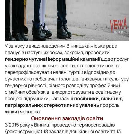
У зв’язку з вищенаведеним Вінницька міська рада
планує в наступних роках, зокрема, проводити
ґендерно чутливі інформаційні кампанії
щодо послуг
у закладах позашкільної освіти, створювати нові та
перепрофільовувати наявні гуртки відповідно до
сучасних потреб дівчат і хлопців; виховувати культуру
ґендерної рівності, рівного розподілу професійних і
сімейних обов’язків; використовувати в освітньому
процесі підручники, навчальні
посібники, вільні від
патріархальних стереотипних уявлень
про роль
жінки і чоловіка.
Оновлення закладів освіти
З 2015 року у Вінниці проведено термореновацію
(реконструкцію) 18 закладів дошкільної освіти та 13