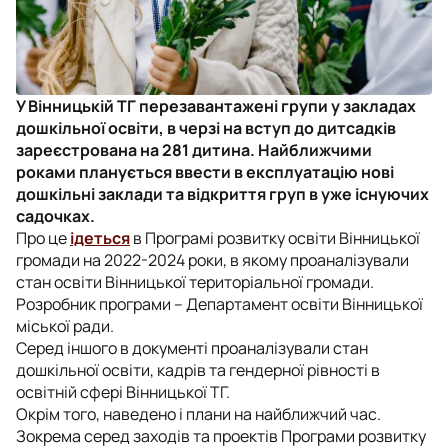
У Вінницькій ТГ перезавантажені групи у закладах
дошкільної освіти, в черзі на вступ до дитсадків
зареєстрована на 281 дитина. Найближчими
роками планується ввести в експлуатацію нові
дошкільні заклади та відкриття груп в уже існуючих
садочках.
Про це
ідеться
в Програмі розвитку освіти Вінницької
громади на 2022-2024 роки, в якому проаналізували
стан освіти Вінницької територіальної громади.
Розробник програми – Департамент освіти Вінницької
міської ради.
Серед іншого в документі проаналізували стан
дошкільної освіти, кадрів та гендерної рівності в
освітній сфері Вінницької ТГ.
Окрім того, наведено і плани на найближчий час.
Зокрема серед заходів та проектів Програми розвитку