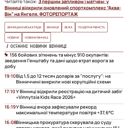
Читайте також:
З першим запливом і матчем: у
Вінниці відкрили оновлений спорткомплекс “Аква-
Він” на Янгеля. ФОТОРЕПОРТАЖ
ВІННИЦЬКА МІСЬКА РАДА
ВІННИЦЯ
ВЕЖА
ГЕНДЕРНА РІВНІСТЬ
НОВИНИ
НОВИНИ ВІННИЦІ
ОСТАННІ НОВИНИ ВІННИЦІ
156 бойових зіткнень та мінус 910 окупантів:
зведення Генштабу та дані щодо втрат ворога за
добу
19:10
Від 1,5 до 12 тисяч доларів за "послугу": на
Вінниччині викрили нові корупційні схеми
17:10
У Вінниці відкрили реєстрацію на дитячий забіг
«Vinnytsia Kids Race 2026»
16:19
У Вінниці вчора зафіксували рекорд
максимальної температури повітря +37,6°С
16:08
Вінницька прокуратура скерувала до суду
справу шахрая, який видурив у вінничанки 154