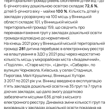
територіальній громаді рівень охоплення дітей від 1 до
6-річного віку дошкільною освітою складає
72,6 %
,
дітей 5-річного віку – майже
100 %
. Кількість дітей у
закладах у розрахунку на 100 місць у Вінницькій
області складає 101, у Вінницькій міській
територіальній громаді 159, що свідчить про
перенавантаження груп у закладах дошкільної освіти
громади відповідно до нормативної.
На кінець 2021 року у Вінницькій міській територіальній
громаді
281
дитина перебуває в електронному реєстрі
на влаштування в ЗДО у 2021 році через недостатню
кількість місць у мікрорайонах міста «Академічний»,
«Поділля», «Старе місто», «Центр», «Сабарів», по
вулицях Чорновола, Київська, у селах Стадниця,
Пирогова, Малі Крушлинці, Вінницькі Хутори.
З 2017 по 2021 рік у м. Вінниці введено в експлуатацію
п’ять закладів дошкільної освіти на 35 груп та 7 груп в
діючих закладах, що дало змогу додатково
забезпечити місцями 636 дітей з міського
електронного реєстру. Динаміка зміни кількості груп та
вихованців у закладах дошкільної освіти показана на