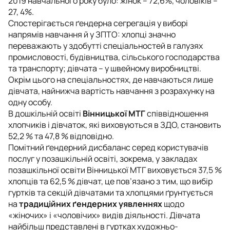
2019 навчального року було: жінок – 72,6%, чоловіків –
27, 4%.
Спостерігається ґендерна сегрегація у виборі
напрямів навчання й у ЗПТО: хлопці значно
переважають у здобутті спеціальностей в галузях
промисловості, будівництва, сільського господарства
та транспорту; дівчата – у швейному виробництві.
Окрім цього на спеціальностях, де навчаються лише
дівчата, найнижча вартість навчання з розрахунку на
одну особу.
В дошкільній освіті
Вінницької МТГ
співвідношення
хлопчиків і дівчаток, які виховуються в ЗДО, становить
52,2 % та 47,8 % відповідно.
Помітний ґендерний дисбаланс серед користувачів
послуг у позашкільній освіті, зокрема, у закладах
позашкільної освіти Вінницької МТГ виховується 37,5 %
хлопців та 62,5 % дівчат, це пов’язано з тим, що вибір
гуртків та секцій дівчатами та хлопцями ґрунтується
на
традиційних ґендерних уявленнях
щодо
«жіночих» і «чоловічих» видів діяльності. Дівчата
найбільш представлені в гуртках художньо-