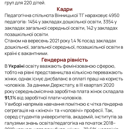
груп для 220 дітей.
Кадри
Педагогічна спільнота Вінницької ТГ нараховує 4950
педагогів: 1454 у закладах дошкільної освіти, 3354 у
закладах загальної середньої освіти, 142 у закладах
позашкільної освіти.
Станом на вересень 2021 року 1,4 % посад закладах
дошкільної, загальної середньої, позашкільної освіти в
країні є вакантними.
Гендерна рівність
В
Україні
освіту вважають фемінізованою сферою,
тобто на рівні представництва кількісно переважають
жінки, однак існує дисбаланс в оплаті праці на користь
чоловіків. За даними Держстату, в ІІІ кварталі 2020
року середньомісячна заробітна плата жінок складала
91,1
% від заробітної плати чоловіків.
У виборі напрямів навчання помітною є чітка ґендерна
сегрегація на «жіночі» та «чоловічі» професії. Так,
серед студентів університетів, академій, інститутів за
галузями знань освіта/педагогіка на початок 2018–