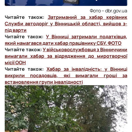
Фото – dbr.gov.ua
Читайте також:
Затриманий за хабар керівник
Служби автодоріг у Вінницькій області, вийшов з-
під варти
Читайте також:
У Вінниці затримали податківця,
який намагався дати хабар працівнику СБУ. ФОТО
Читайте також:
У військовослужбовця з Вінниччини
вимагали хабар за відрядження до миротворчої
місії ООН
Читайте також:
Хабар за інвалідність: у Вінниці
викрили посадовців, які вимагали гроші за
встановлення групи інвалідності