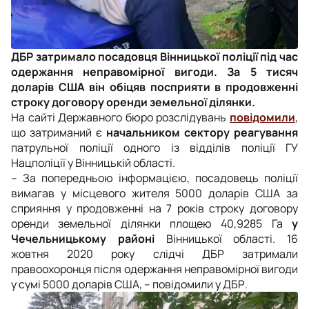
ДБР затримало посадовця Вінницької поліції під час
одержання неправомірної вигоди. За 5 тисяч
доларів США він обіцяв посприяти в продовженні
строку договору оренди земельної ділянки.
На сайті Державного бюро розслідувань
повідомили
,
що затриманий є
начальником сектору реагування
патрульної поліції одного із відділів поліції ГУ
Нацполіції у Вінницькій області.
–
За попередньою інформацією, посадовець поліції
вимагав у місцевого жителя 5000 доларів США за
сприяння у продовженні на 7 років строку договору
оренди земельної ділянки площею 40,9285 Га
у
Чечельницькому районі
Вінницької області. 16
жовтня 2020 року слідчі ДБР затримали
правоохоронця після одержання неправомірної вигоди
у сумі 5000 доларів США, – повідомили у ДБР.