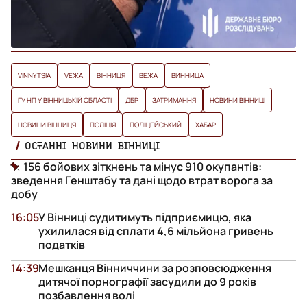
VINNYTSIA
VЕЖА
ВІННИЦЯ
ВЕЖА
ВИННИЦА
ГУ НП У ВІННИЦЬКІЙ ОБЛАСТІ
ДБР
ЗАТРИМАННЯ
НОВИНИ ВІННИЦІ
НОВИНИ ВІННИЦЯ
ПОЛІЦІЯ
ПОЛІЦЕЙСЬКИЙ
ХАБАР
ОСТАННІ НОВИНИ ВІННИЦІ
156 бойових зіткнень та мінус 910 окупантів:
зведення Генштабу та дані щодо втрат ворога за
добу
16:05
У Вінниці судитимуть підприємицю, яка
ухилилася від сплати 4,6 мільйона гривень
податків
14:39
Мешканця Вінниччини за розповсюдження
дитячої порнографії засудили до 9 років
позбавлення волі